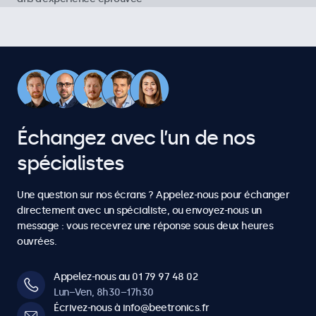
1
1
4
4
4
4
4
3
3
3
3
3
3
3
2
2
5
5
5
5
5
4
4
4
4
4
4
4
3
3
6
6
6
6
6
5
5
5
5
5
5
5
4
4
7
7
7
7
7
Échangez avec l’un de nos
6
6
6
6
6
6
6
5
5
spécialistes
8
8
8
8
8
7
7
7
7
7
7
7
6
6
Une question sur nos écrans ? Appelez-nous pour échanger
9
9
9
9
9
directement avec un spécialiste, ou envoyez-nous un
8
8
8
8
8
8
8
message : vous recevrez une réponse sous deux heures
7
7
ouvrées.
0
0
0
0
0
9
9
9
9
9
9
9
8
8
Appelez-nous au 01 79 97 48 02
Lun–Ven, 8h30–17h30
0
0
0
0
0
0
0
Écrivez-nous à info@beetronics.fr