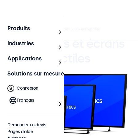
Produits
4.8/5 noté par 5000+ entreprises
Moniteurs et écrans
Industries
tactiles
Applications
Solutions sur mesure
Connexion
Français
Demander un devis
Pages d’aide