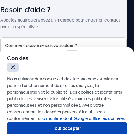
Besoin d’aide ?
À propos
Appelez-nous ou envoyez un message pour entrer en contact
avec un spécialiste.
Beetronics
Cookies
75 Boulevard Haussmann, 75008 Paris, France
Nous utilisons des cookies et des technologies similaires
4.8/5 noté par 5000+ entreprises
pour le fonctionnement du site, les analyses, la
Français
personnalisation et la publicité. Des cookies et identifiants
publicitaires peuvent être utilisés pour des publicités
Envoyer
personnalisées et non personnalisées. Avec votre
consentement, les données peuvent être utilisées
Ou appelez-nous au
01 79 97 48 02
conformément à
la manière dont Google utilise les données
.
Tout accepter
Besoin d’aide ?