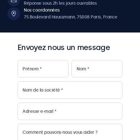
9
9
Réponse sous 2h les jours ouvrables
Nos coordonnées
0
0
75 Boulevard Haussmann, 75008 Paris, France
Envoyez nous un message