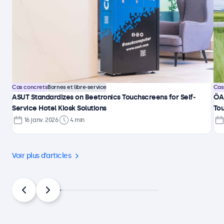
Cas concrets
Bornes et libre-service
Cas
ASUT Standardizes on Beetronics Touchscreens for Self-
ÖA
Service Hotel Kiosk Solutions
Tou
16 janv. 2026
4 min
Voir plus d’articles