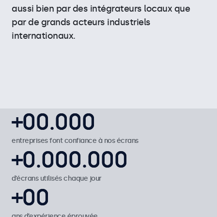
aussi bien par des intégrateurs locaux que
par de grands acteurs industriels
internationaux.
50.000+
+
0
0
0
0
.
0
0
0
0
0
0
1
1
1
1
1
entreprises font confiance à nos écrans
1.000.000+
+
0
0
.
0
0
0
0
0
0
.
0
0
0
0
0
0
2
2
2
2
2
1
1
1
1
1
1
1
d’écrans utilisés chaque jour
20+
+
0
0
0
0
3
3
3
3
3
2
2
2
2
2
2
2
ans d’expérience éprouvée