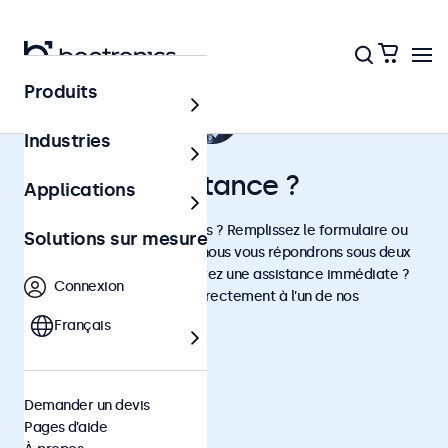
Produits
Industries
Besoin d'assistance ?
Applications
Des questions sur nos écrans ? Remplissez le formulaire ou
Solutions sur mesure
envoyez-nous un e-mail, et nous vous répondrons sous deux
heures ouvrées. Vous préférez une assistance immédiate ?
Connexion
Appelez-nous pour parler directement à l’un de nos
spécialistes.
Français
Nos coordonnées
Beetronics
Demander un devis
75 Boulevard Haussmann
Pages d’aide
75008 Paris