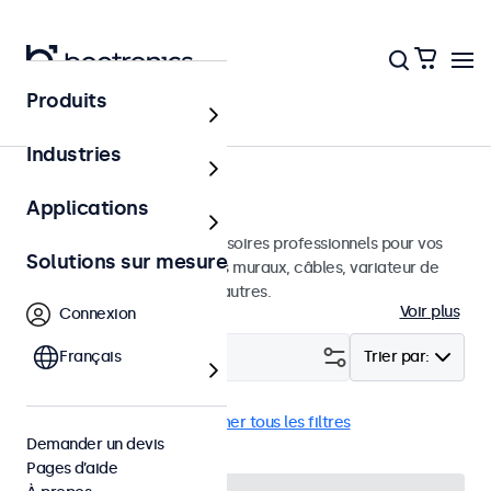
Produits
Accueil
Industries
Accessoires
Applications
Une large sélection d'accessoires professionnels pour vos
Solutions sur mesure
écrans Beetronics. Supports muraux, câbles, variateur de
luminosité, connecteurs et autres.
Voir plus
Connexion
Filtrer (
Français
2
)
Trier par:
Dimmer externe
Supprimer tous les filtres
Demander un devis
Pages d’aide