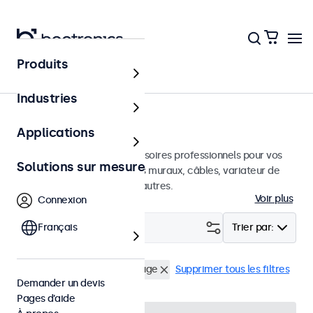
Produits
Accueil
Industries
Accessoires
Applications
Une large sélection d'accessoires professionnels pour vos
Solutions sur mesure
écrans Beetronics. Supports muraux, câbles, variateur de
luminosité, connecteurs et autres.
Voir plus
Connexion
Filtrer (
Français
1
)
Trier par:
Cable prolongateur infrarouge
Supprimer tous les filtres
Demander un devis
Pages d’aide