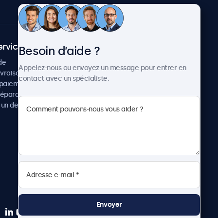
ervice client
À propos
Besoin d’aide ?
de
Cas concrets
Appelez-nous ou envoyez un message pour entrer en
ivraison
Actualités et mises à jour
contact avec un spécialiste.
paiement
À propos de Beetronics
réparation
Carrière
un devis
Conditions de vente
Données personnelles
Envoyer