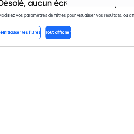
Désolé, aucun écran ne correspond
odifiez vos paramètres de filtres pour visualiser vos résultats, ou af
éinitialiser les filtres
Tout afficher