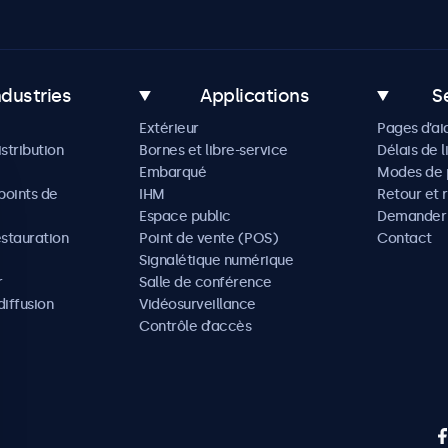
ndustries
Applications
S
Extérieur
Pages d’ai
istribution
Bornes et libre-service
Délais de l
Embarqué
Modes de 
oints de
IHM
Retour et 
Espace public
Demander 
estauration
Point de vente (POS)
Contact
Signalétique numérique
r
Salle de conférence
diffusion
Vidéosurveillance
Contrôle d’accès