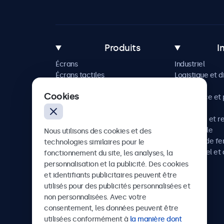
Produits
I
Écrans
Industriel
Écrans tactiles
Logistique et d
Accessoires
Maritime
Cookies
Solutions sur mesure
Commerce et p
vente
Hôtellerie et r
Automobile
Nous utilisons des cookies et des
Chemins de fe
technologies similaires pour le
Audiovisuel et 
fonctionnement du site, les analyses, la
Santé
personnalisation et la publicité. Des cookies
et identifiants publicitaires peuvent être
utilisés pour des publicités personnalisées et
non personnalisées. Avec votre
Beetronics
consentement, les données peuvent être
utilisées conformément à
la manière dont