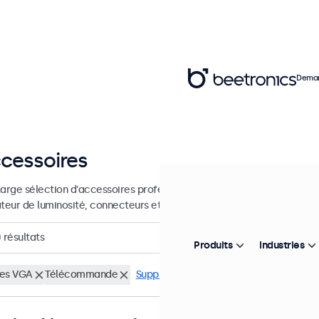
Deman
cessoires
large sélection d'accessoires professionnels pour vos écrans Beetro
ateur de luminosité, connecteurs et autres.
0
résultats
Produits
Industries
es VGA
Télécommande
Supprimer tous les filtres