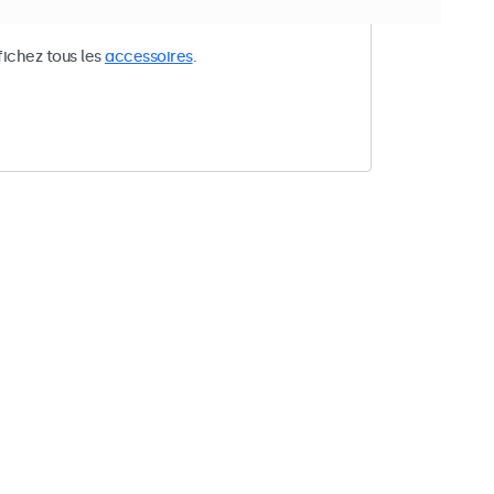
 à votre recherche.
fichez tous les
accessoires
.