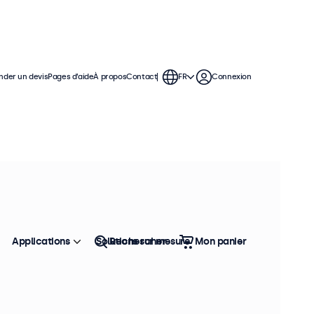
der un devis
Pages d’aide
À propos
Contact
FR
Connexion
nics. Supports muraux, câbles,
Trier
Top vente
Applications
Solutions sur mesure
Rechercher
Mon panier