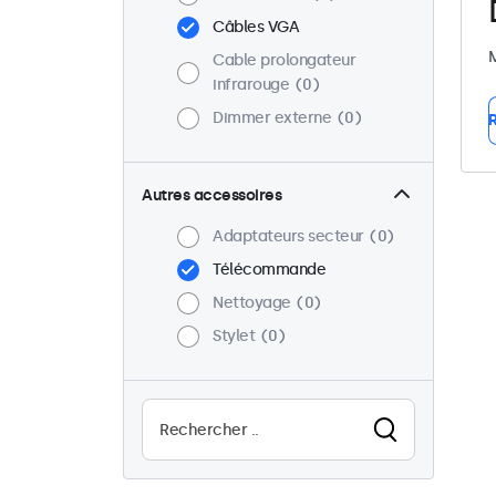
Câbles VGA
M
Cable prolongateur
infrarouge
0
Dimmer externe
0
R
Autres accessoires
Adaptateurs secteur
0
Télécommande
Nettoyage
0
Stylet
0