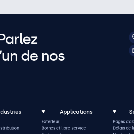
Parlez
’un de nos
ndustries
Applications
S
Extérieur
Pages d’ai
istribution
Bornes et libre-service
Délais de l