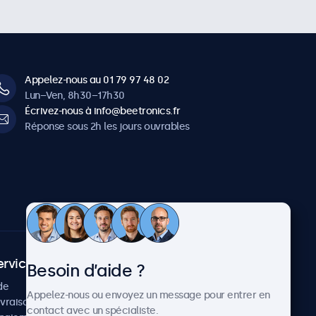
Appelez-nous au 01 79 97 48 02
Lun–Ven, 8h30–17h30
Écrivez-nous à info@beetronics.fr
Réponse sous 2h les jours ouvrables
ervice client
À propos
Besoin d’aide ?
de
Cas concrets
Appelez-nous ou envoyez un message pour entrer en
ivraison
Actualités et mises à jour
contact avec un spécialiste.