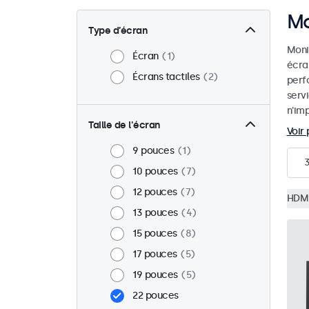
Mo
Type d’écran
Monit
Écran
1
écra
Écrans tactiles
2
perf
serv
n'imp
Taille de l'écran
Voir 
9 pouces
1
10 pouces
7
12 pouces
7
HDM
13 pouces
4
15 pouces
8
17 pouces
5
19 pouces
5
22 pouces