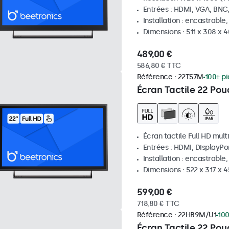
Entrées : HDMI, VGA, BNC
Installation : encastrable
Dimensions : 511 x 308 x
489,00 €
586,80 € TTC
Référence :
22TS7M
100+ p
Écran Tactile 22 Pou
Écran tactile Full HD mult
Entrées : HDMI, DisplayPo
Installation : encastrable
Dimensions : 522 x 317 x 
599,00 €
718,80 € TTC
Référence :
22HB9M/U1
100
Écran Tactile 22 Po