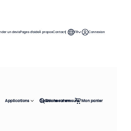
der un devis
Pages d’aide
À propos
Contact
FR
Connexion
Applications
Solutions sur mesure
Rechercher
Mon panier