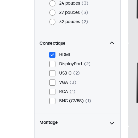
24 pouces
3
27 pouces
3
32 pouces
2
Connectique
HDMI
DisplayPort
2
USB-C
2
VGA
3
RCA
1
BNC (CVBS)
1
Montage
Bureau
2