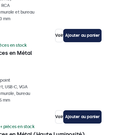
, RCA
, murale et bureau
 40 mm
Voir
Ajouter au panier
ièces en stock
ces en Métal
ipoint
rt, USB-C, VGA
, murale, bureau
45 mm
Voir
Ajouter au panier
+ pièces en stock
uces en Métal (Haute Luminosité)