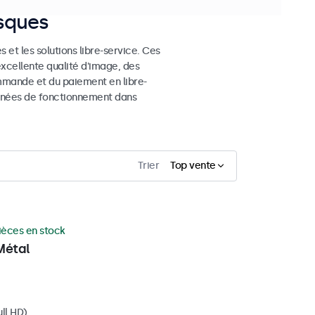
osques
 et les solutions libre-service. Ces
excellente qualité d'image, des
mmande et du paiement en libre-
 années de fonctionnement dans
Trier
Top vente
ièces en stock
Métal
ll HD)