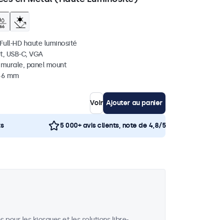
 Full-HD haute luminosité
t, USB-C, VGA
, murale, panel mount
 46 mm
Voir
Ajouter au panier
ts
5 000+ avis clients, note de 4,8/5
our les kiosques et les solutions libre-