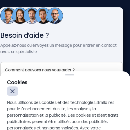
Service client
Besoin d’aide ?
À propos
Appelez-nous ou envoyez un message pour entrer en contact
avec un spécialiste.
Beetronics
Cookies
75 Boulevard Haussmann, 75008 Paris, France
Nous utilisons des cookies et des technologies similaires
4.8/5 noté par 5000+ entreprises
pour le fonctionnement du site, les analyses, la
Français
personnalisation et la publicité. Des cookies et identifiants
publicitaires peuvent être utilisés pour des publicités
Envoyer
personnalisées et non personnalisées. Avec votre