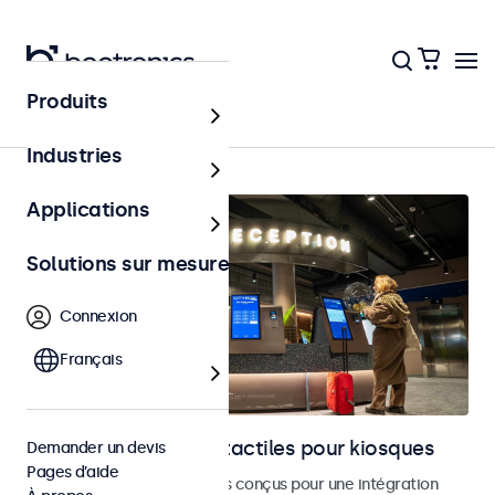
Produits
Bornes et libre-service
Industries
Applications
Solutions sur mesure
Connexion
Français
Moniteurs et écrans tactiles pour kiosques
Demander un devis
Pages d’aide
Moniteurs et écrans tactiles conçus pour une intégration