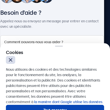
Besoin d’aide ?
À propos
Appelez-nous ou envoyez un message pour entrer en contact
avec un spécialiste.
Beetronics
Cookies
75 Boulevard Haussmann, 75008 Paris, France
Nous utilisons des cookies et des technologies similaires
4.8/5 noté par 5000+ entreprises
pour le fonctionnement du site, les analyses, la
Français
personnalisation et la publicité. Des cookies et identifiants
publicitaires peuvent être utilisés pour des publicités
Envoyer
personnalisées et non personnalisées. Avec votre
consentement, les données peuvent être utilisées
Ou appelez-nous au
01 79 97 48 02
conformément à
la manière dont Google utilise les données
.