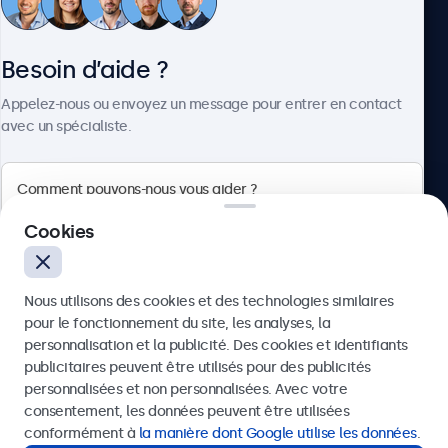
Service client
Besoin d’aide ?
À propos
Appelez-nous ou envoyez un message pour entrer en contact
avec un spécialiste.
Beetronics
Cookies
75 Boulevard Haussmann, 75008 Paris, France
Nous utilisons des cookies et des technologies similaires
4.8/5 noté par 5000+ entreprises
pour le fonctionnement du site, les analyses, la
Français
personnalisation et la publicité. Des cookies et identifiants
publicitaires peuvent être utilisés pour des publicités
Envoyer
personnalisées et non personnalisées. Avec votre
consentement, les données peuvent être utilisées
Ou appelez-nous au
01 79 97 48 02
conformément à
la manière dont Google utilise les données
.