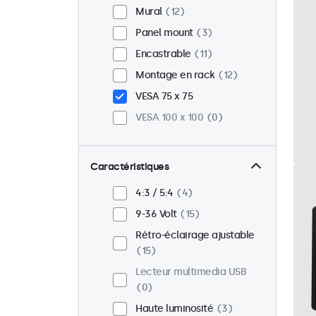
Mural
12
Panel mount
3
Encastrable
11
Montage en rack
12
VESA 75 x 75
VESA 100 x 100
0
Caractéristiques
4:3 / 5:4
4
9-36 Volt
15
Rétro-éclairage ajustable
15
Lecteur multimedia USB
0
Haute luminosité
3