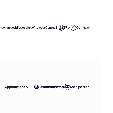
der un devis
Pages d’aide
À propos
Contact
FR
Connexion
Applications
Solutions sur mesure
Rechercher
Mon panier