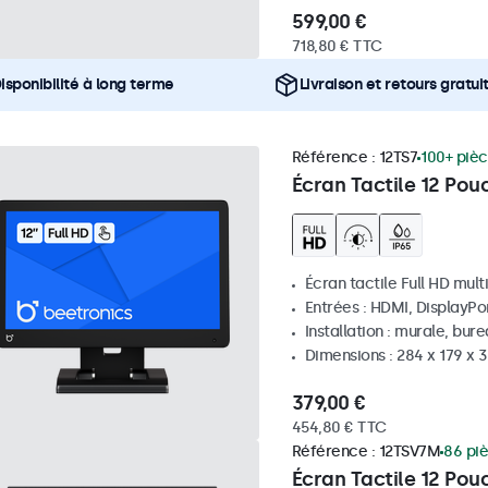
599,00 €
718,80 € TTC
isponibilité à long terme
Livraison et retours gratui
Référence :
12TS7
100+ pièc
Écran Tactile 12 Pou
Écran tactile Full HD mult
Entrées : HDMI, DisplayPo
Installation : murale, bur
Dimensions : 284 x 179 x
379,00 €
454,80 € TTC
Référence :
12TSV7M
86 pi
Écran Tactile 12 Pou