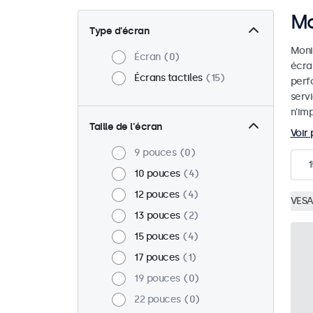
Mo
Type d’écran
Monit
Écran
0
écra
Écrans tactiles
15
perf
serv
n'imp
Taille de l'écran
Voir 
9 pouces
0
1
10 pouces
4
12 pouces
4
VESA
13 pouces
2
15 pouces
4
17 pouces
1
19 pouces
0
22 pouces
0