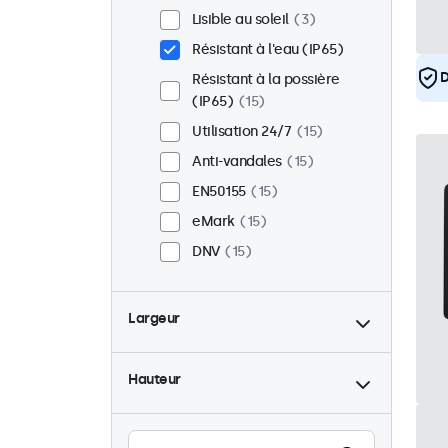
Lisible au soleil
3
Résistant à l'eau (IP65)
D
Résistant à la possière
(IP65)
15
Utilisation 24/7
15
Anti-vandales
15
EN50155
15
eMark
15
DNV
15
Largeur
Hauteur