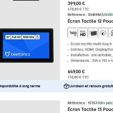
399,00 €
478,80 € TTC
Référence :
12HB9M/U1
100
Écran Tactile 12 Pou
Écran tactile multi-touch
Entrées: HDMI, DisplayPor
Installation : encastrable
Dimensions : 305 x 192 x 
649,00 €
778,80 € TTC
isponibilité à long terme
Livraison et retours gratui
Référence :
13TS7
100+ piè
Écran Tactile 13 Pou