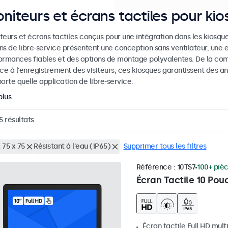
niteurs et écrans tactiles pour ki
eurs et écrans tactiles conçus pour une intégration dans les kiosques
ns de libre-service présentent une conception sans ventilateur, une 
ormances fiables et des options de montage polyvalentes. De la co
ice à l'enregistrement des visiteurs, ces kiosques garantissent des
orte quelle application de libre-service.
plus
5
résultats
 75 x 75
Résistant à l'eau (IP65)
Supprimer tous les filtres
Référence :
10TS7
100+ piè
Écran Tactile 10 Pou
Écran tactile Full HD mult