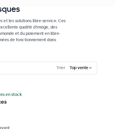
osques
 et les solutions libre-service. Ces
excellente qualité d'image, des
mmande et du paiement en libre-
 années de fonctionnement dans
Trier
Top vente
ces en stock
ces
ipoint