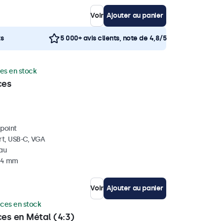
Voir
Ajouter au panier
ts
5 000+ avis clients, note de 4,8/5
es en stock
ces
ipoint
rt, USB-C, VGA
eau
 34 mm
Voir
Ajouter au panier
èces en stock
ces en Métal (4:3)