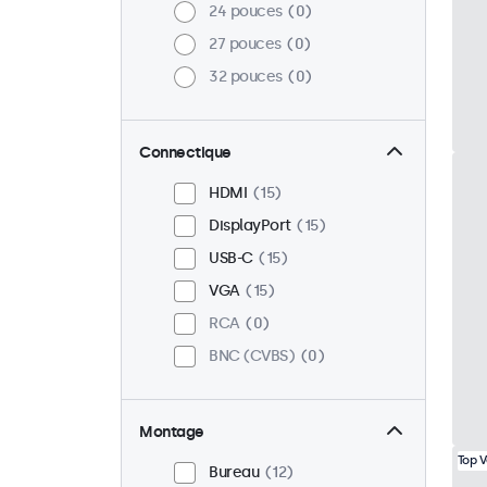
24 pouces
0
27 pouces
0
32 pouces
0
Connectique
HDMI
15
DisplayPort
15
USB-C
15
VGA
15
RCA
0
BNC (CVBS)
0
Montage
Top 
Bureau
12