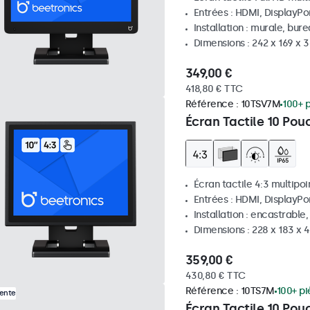
Entrées : HDMI, DisplayPo
Installation : murale, bur
Dimensions : 242 x 169 x
349,00 €
418,80 € TTC
Référence :
10TSV7M
100+ 
Écran Tactile 10 Pou
Écran tactile 4:3 multipoi
Entrées : HDMI, DisplayPo
Installation : encastrable
Dimensions : 228 x 183 x 
359,00 €
430,80 € TTC
Référence :
10TS7M
100+ pi
Vente
Écran Tactile 10 Pou