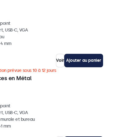
ipoint
rt, USB-C, VGA
eau
 34 mm
Voir
Ajouter au panier
ion prévue sous 10 à 12 jours
ces en Métal
ipoint
rt, USB-C, VGA
, murale et bureau
 41 mm