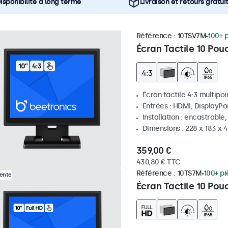
isponibilité à long terme
Livraison et retours gratui
Référence :
10TSV7M
100+ 
Écran Tactile 10 Pou
Écran tactile 4:3 multipoi
Entrées : HDMI, DisplayPo
Installation : encastrable
Dimensions : 228 x 183 x 
359,00 €
430,80 € TTC
Référence :
10TS7M
100+ pi
Vente
Écran Tactile 10 Pou