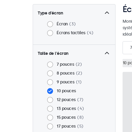
Éc
Type d’écran
Moni
Écran
3
syst
Écrans tactiles
4
idéal
7
Taille de l'écran
10 p
7 pouces
2
8 pouces
2
9 pouces
1
10 pouces
12 pouces
7
13 pouces
4
15 pouces
8
17 pouces
5