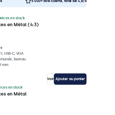
ts
5 000+ avis clients, note de 4,8/5
pièces en stock
ces en Métal (4:3)
nt
rt, USB-C, VGA
, murale, bureau
41 mm
Voir
Ajouter au panier
èces en stock
ces en Métal