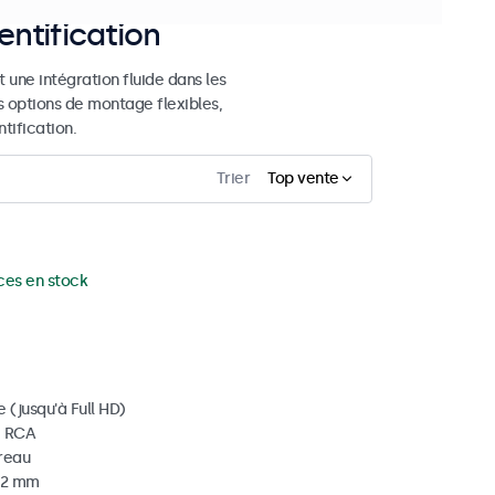
entification
 une intégration fluide dans les
s options de montage flexibles,
tification.
Trier
Top vente
ces en stock
 (jusqu'à Full HD)
, RCA
ureau
 32 mm