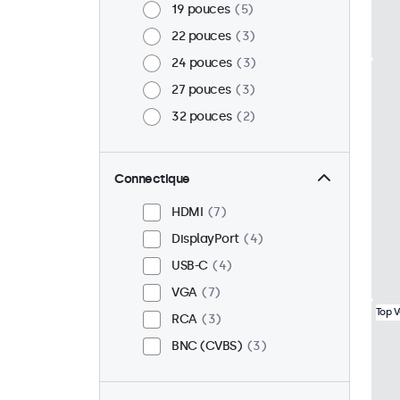
19 pouces
5
22 pouces
3
24 pouces
3
27 pouces
3
32 pouces
2
Connectique
HDMI
7
DisplayPort
4
USB-C
4
VGA
7
Top 
RCA
3
BNC (CVBS)
3