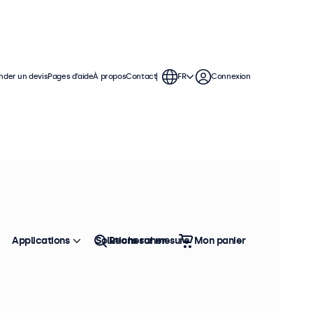
der un devis
Pages d’aide
À propos
Contact
FR
Connexion
Applications
Solutions sur mesure
Rechercher
Mon panier