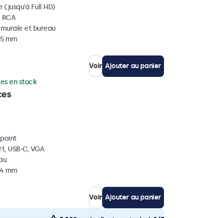
 (jusqu'à Full HD)
, RCA
, murale et bureau
 35 mm
Voir
Ajouter au panier
ces en stock
ces
ipoint
rt, USB-C, VGA
eau
 34 mm
Voir
Ajouter au panier