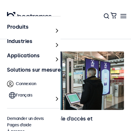
Produits
Contrôle d’accès
Industries
Applications
Solutions sur mesure
Connexion
Français
Écrans pour le contrôle d’accès et
Demander un devis
Pages d’aide
l’identification