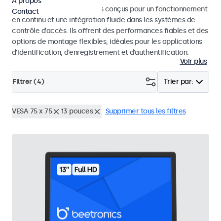
À propos
Moniteurs et écrans tactiles conçus pour un fonctionnement
Contact
en continu et une intégration fluide dans les systèmes de
contrôle d’accès. Ils offrent des performances fiables et des
options de montage flexibles, idéales pour les applications
d’identification, d’enregistrement et d’authentification.
Voir plus
Filtrer (
4
)
Trier par:
VESA 75 x 75
13 pouces
Supprimer tous les filtres