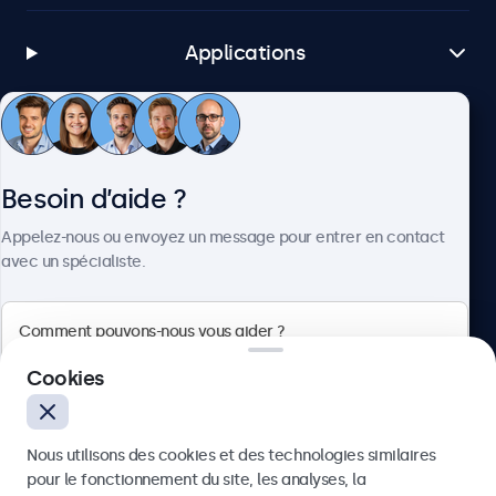
Applications
Service client
Besoin d’aide ?
À propos
Appelez-nous ou envoyez un message pour entrer en contact
avec un spécialiste.
Beetronics
Cookies
75 Boulevard Haussmann, 75008 Paris, France
Nous utilisons des cookies et des technologies similaires
4.8/5 noté par 5000+ entreprises
pour le fonctionnement du site, les analyses, la
Français