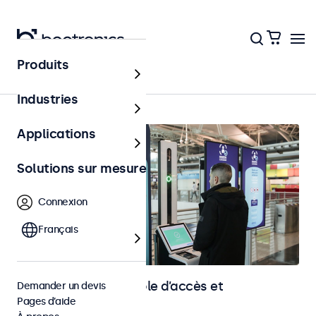
Produits
Accueil
Industries
Applications
Solutions sur mesure
Connexion
Français
Écrans pour le contrôle d’accès et
Demander un devis
Pages d’aide
l’identification