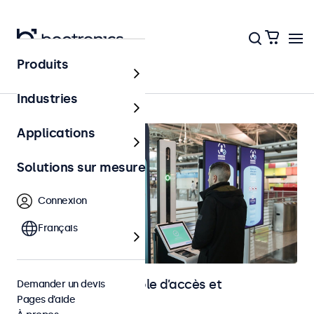
Produits
Contrôle d’accès
Industries
Applications
Solutions sur mesure
Connexion
Français
Écrans pour le contrôle d’accès et
Demander un devis
Pages d’aide
l’identification