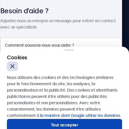
Besoin d’aide ?
À propos
Appelez-nous ou envoyez un message pour entrer en contact
avec un spécialiste.
Beetronics
Cookies
75 Boulevard Haussmann, 75008 Paris, France
Nous utilisons des cookies et des technologies similaires
4.8/5 noté par 5000+ entreprises
pour le fonctionnement du site, les analyses, la
Français
personnalisation et la publicité. Des cookies et identifiants
publicitaires peuvent être utilisés pour des publicités
Envoyer
personnalisées et non personnalisées. Avec votre
consentement, les données peuvent être utilisées
Ou appelez-nous au
01 79 97 48 02
conformément à
la manière dont Google utilise les données
.
Tout accepter
Besoin d’aide ?