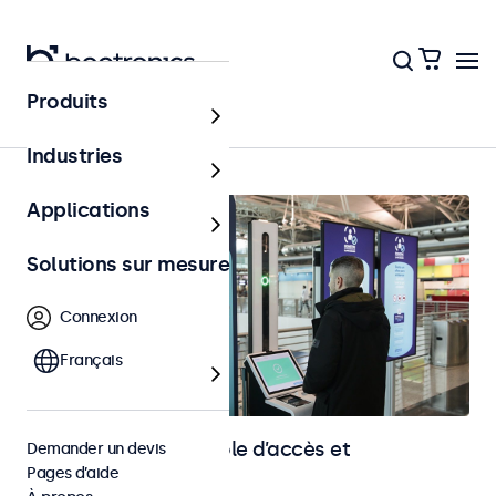
Produits
Accueil
Industries
Applications
Solutions sur mesure
Connexion
Français
Écrans pour le contrôle d’accès et
Demander un devis
Pages d’aide
l’identification