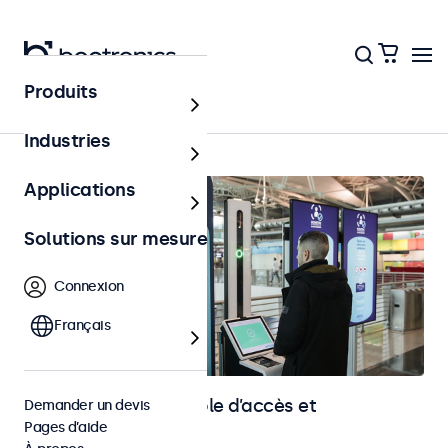
Produits
Accueil
Industries
Applications
Solutions sur mesure
Connexion
Français
Écrans pour le contrôle d’accès et
Demander un devis
Pages d’aide
l’identification