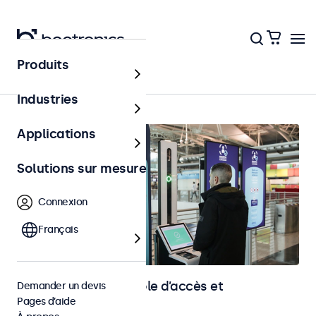
Produits
Accueil
Industries
Applications
Solutions sur mesure
Connexion
Français
Écrans pour le contrôle d’accès et
Demander un devis
Pages d’aide
l’identification