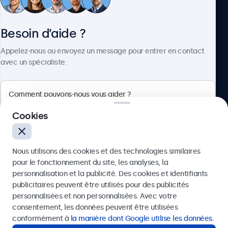
Service client
Besoin d’aide ?
À propos
Appelez-nous ou envoyez un message pour entrer en contact
avec un spécialiste.
Beetronics
Cookies
75 Boulevard Haussmann, 75008 Paris, France
Nous utilisons des cookies et des technologies similaires
4.8/5 noté par 5000+ entreprises
pour le fonctionnement du site, les analyses, la
Français
personnalisation et la publicité. Des cookies et identifiants
publicitaires peuvent être utilisés pour des publicités
Envoyer
personnalisées et non personnalisées. Avec votre
consentement, les données peuvent être utilisées
Ou appelez-nous au
01 79 97 48 02
conformément à
la manière dont Google utilise les données
.