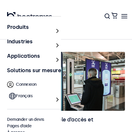
Produits
Accueil
Industries
Applications
Solutions sur mesure
Connexion
Français
Écrans pour le contrôle d’accès et
Demander un devis
Pages d’aide
l’identification