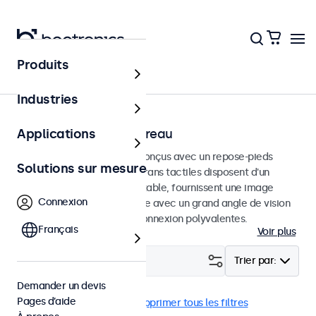
Produits
Accueil
Industries
Écrans tactiles de bureau
Applications
Écrans tactiles de bureau conçus avec un repose-pieds
Solutions sur mesure
réglable et robuste. Ces écrans tactiles disposent d'un
repose-pieds compact et stable, fournissent une image
Connexion
d'une netteté exceptionnelle avec un grand angle de vision
et disposent d'options de connexion polyvalentes.
Français
Voir plus
Filtrer (
21
)
Trier par:
Demander un devis
Pages d’aide
Bureau
DisplayPort
Supprimer tous les filtres