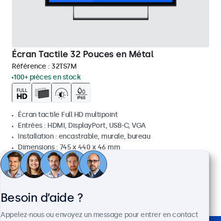
Écran Tactile 32 Pouces en Métal
Référence :
32TS7M
100+ pièces en stock
Écran tactile Full HD multipoint
Entrées : HDMI, DisplayPort, USB-C, VGA
Installation : encastrable, murale, bureau
Dimensions : 745 x 440 x 46 mm
699,00 €
838,80 € TTC
Voir
Ajouter au panier
Besoin d’aide ?
Appelez-nous ou envoyez un message pour entrer en contact