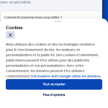
avec un spécialiste.
Votre partenaire de confiance
Cookies
Nous utilisons des cookies et des technologies similaires
pour le fonctionnement du site, les analyses, la
personnalisation et la publicité. Des cookies et identifiants
publicitaires peuvent être utilisés pour des publicités
Envoyer
personnalisées et non personnalisées. Avec votre
consentement, les données peuvent être utilisées
Besoin d’aide ? Parlez
Ou appelez-nous au
01 79 97 48 02
conformément à
la manière dont Google utilise les données
.
Tout accepter
directement à l’un de nos
Besoin d’aide ?
Contactez nos spécialistes.
spécialistes.
Plus d'options