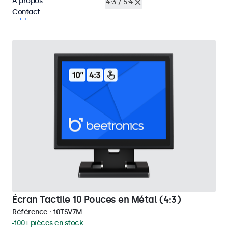
À propos
Écrans tactiles 10 pouces
4:3 / 5:4
Contact
Supprimer tous les filtres
Écran Tactile 10 Pouces en Métal (4:3)
Référence :
10TSV7M
100+ pièces en stock