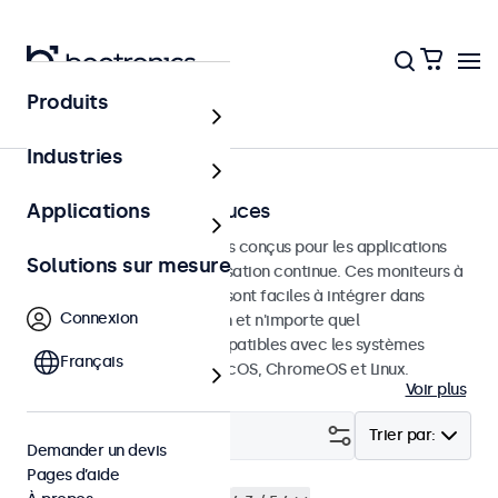
Produits
Écrans tactiles
Industries
Écrans tactiles 10 pouces
Applications
Écrans tactiles de 10 pouces conçus pour les applications
Solutions sur mesure
professionnelles et une utilisation continue. Ces moniteurs à
écran tactile de 10 pouces sont faciles à intégrer dans
Connexion
n'importe quelle application et n'importe quel
environnement et sont compatibles avec les systèmes
Français
d'exploitation Windows, macOS, ChromeOS et Linux.
Voir plus
Filtrer (
1
)
Trier par:
Demander un devis
Pages d’aide