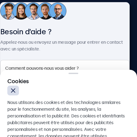
Service client
Besoin d’aide ?
À propos
Appelez-nous ou envoyez un message pour entrer en contact
avec un spécialiste.
Beetronics
Cookies
75 Boulevard Haussmann, 75008 Paris, France
Nous utilisons des cookies et des technologies similaires
4.8/5 noté par 5000+ entreprises
pour le fonctionnement du site, les analyses, la
Français
personnalisation et la publicité. Des cookies et identifiants
publicitaires peuvent être utilisés pour des publicités
Envoyer
personnalisées et non personnalisées. Avec votre
consentement, les données peuvent être utilisées