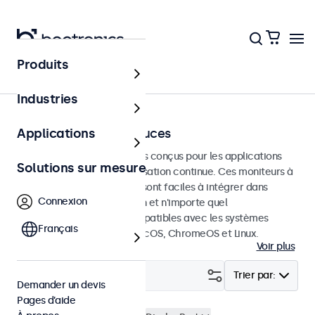
Produits
Écrans tactiles
Industries
Écrans tactiles 15 pouces
Applications
Écrans tactiles de 15 pouces conçus pour les applications
Solutions sur mesure
professionnelles et une utilisation continue. Ces moniteurs à
écran tactile de 15 pouces sont faciles à intégrer dans
Connexion
n'importe quelle application et n'importe quel
environnement et sont compatibles avec les systèmes
Français
d'exploitation Windows, macOS, ChromeOS et Linux.
Voir plus
Filtrer (
4
)
Trier par:
Demander un devis
Pages d’aide