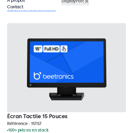
À propos
Écrans tactiles 15 pouces
DisplayPort
Contact
Supprimer tous les filtres
Écran Tactile 15 Pouces
Référence :
15TS7
100+ pièces en stock