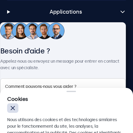
Applications
Service client
Besoin d’aide ?
À propos
Appelez-nous ou envoyez un message pour entrer en contact
avec un spécialiste.
Beetronics
Cookies
75 Boulevard Haussmann, 75008 Paris, France
Nous utilisons des cookies et des technologies similaires
4.8/5 noté par 5000+ entreprises
pour le fonctionnement du site, les analyses, la
Français
personnalisation et la publicité. Des cookies et identifiants