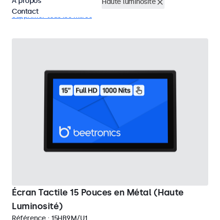
À propos
Écrans tactiles 15 pouces
Haute luminosité
Contact
Supprimer tous les filtres
Écran Tactile 15 Pouces en Métal (Haute
Luminosité)
Référence :
15HB9M/U1