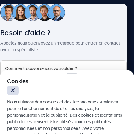
Service client
Besoin d’aide ?
À propos
Appelez-nous ou envoyez un message pour entrer en contact
avec un spécialiste.
Beetronics
Cookies
75 Boulevard Haussmann, 75008 Paris, France
Nous utilisons des cookies et des technologies similaires
4.8/5 noté par 5000+ entreprises
pour le fonctionnement du site, les analyses, la
Français
personnalisation et la publicité. Des cookies et identifiants
publicitaires peuvent être utilisés pour des publicités
Envoyer
personnalisées et non personnalisées. Avec votre