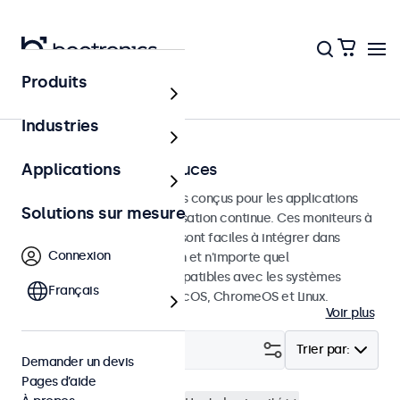
Produits
Écrans tactiles
Industries
Écrans tactiles 15 pouces
Applications
Écrans tactiles de 15 pouces conçus pour les applications
Solutions sur mesure
professionnelles et une utilisation continue. Ces moniteurs à
écran tactile de 15 pouces sont faciles à intégrer dans
Connexion
n'importe quelle application et n'importe quel
environnement et sont compatibles avec les systèmes
Français
d'exploitation Windows, macOS, ChromeOS et Linux.
Voir plus
Filtrer (
1
)
Trier par:
Demander un devis
Pages d’aide