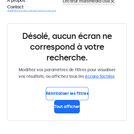
À propos
Écrans tactiles 24 pouces
Lecteur multimedia USB
Contact
Supprimer tous les filtres
Désolé, aucun écran ne
correspond à votre
recherche.
Modifiez vos paramètres de filtres pour visualiser
vos résultats, ou affichez tous les
écrans tactiles
.
Réinitialiser les filtres
Tout afficher