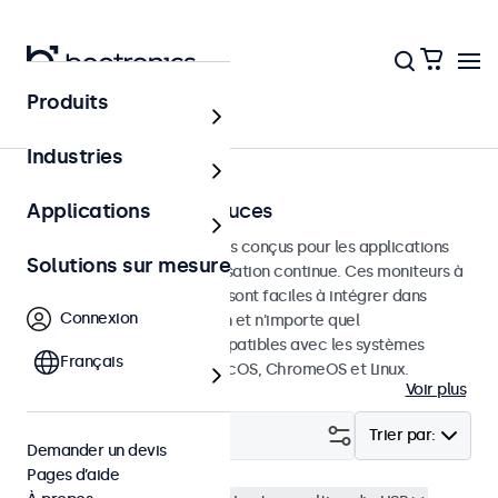
Produits
Écrans tactiles
Industries
Écrans tactiles 24 pouces
Applications
Écrans tactiles de 24 pouces conçus pour les applications
Solutions sur mesure
professionnelles et une utilisation continue. Ces moniteurs à
écran tactile de 24 pouces sont faciles à intégrer dans
Connexion
n'importe quelle application et n'importe quel
environnement et sont compatibles avec les systèmes
Français
d'exploitation Windows, macOS, ChromeOS et Linux.
Voir plus
Filtrer (
0
)
Trier par:
Demander un devis
Pages d’aide