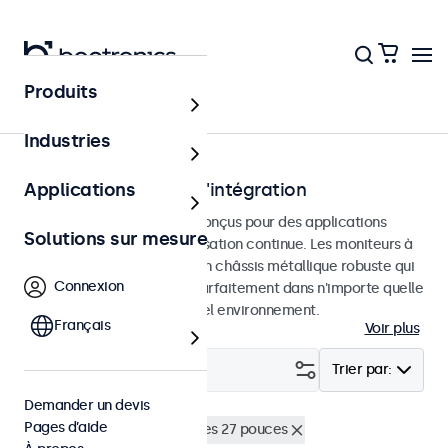
Produits
Accueil
Industries
Écrans tactiles pour l'intégration
Applications
Écrans tactiles encastrés conçus pour des applications
Solutions sur mesure
professionnelles et une utilisation continue. Les moniteurs à
écran tactile sont dotés d'un châssis métallique robuste qui
Connexion
leur permet de s'intégrer parfaitement dans n'importe quelle
application et n'importe quel environnement.
Français
Voir plus
Filtrer (
2
)
Trier par:
Demander un devis
Pages d’aide
Encastrable
Écrans tactiles 27 pouces