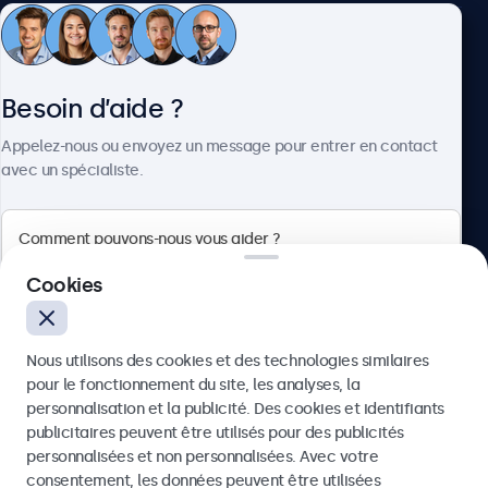
Service client
Besoin d’aide ?
À propos
Appelez-nous ou envoyez un message pour entrer en contact
avec un spécialiste.
Beetronics
Cookies
75 Boulevard Haussmann, 75008 Paris, France
Nous utilisons des cookies et des technologies similaires
4.8/5 noté par 5000+ entreprises
pour le fonctionnement du site, les analyses, la
Français
personnalisation et la publicité. Des cookies et identifiants
publicitaires peuvent être utilisés pour des publicités
Envoyer
personnalisées et non personnalisées. Avec votre
consentement, les données peuvent être utilisées