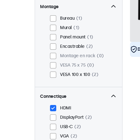
Montage
Bureau
1
Mural
1
Panel mount
1
Encastrable
2
D
Montage en rack
0
VESA 75 x 75
0
VESA 100 x 100
2
Connectique
HDMI
DisplayPort
2
USB-C
2
VGA
2