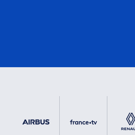
EN50155
2
eMark
2
DNV
2