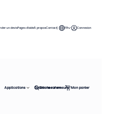
der un devis
Pages d’aide
À propos
Contact
FR
Connexion
 utilisation continue. Ces écrans
ws, macOS, ChromeOS et Linux et
tégrer facilement dans n'importe
Applications
Solutions sur mesure
Rechercher
Mon panier
Trier
Top vente