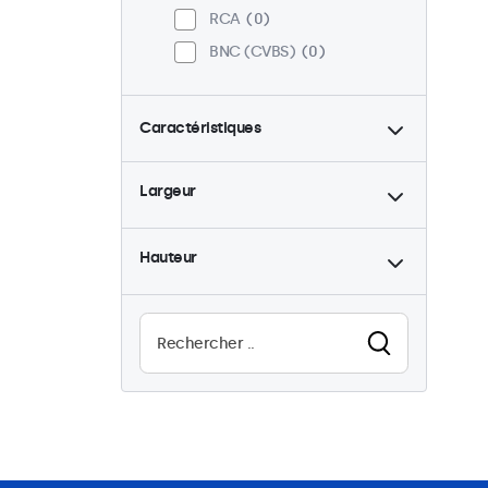
RCA
0
BNC (CVBS)
0
Caractéristiques
4:3 / 5:4
0
Largeur
9-36 Volt
2
Rétro-éclairage ajustable
2
Hauteur
Haute luminosité
1
Lisible au soleil
1
Résistant à l'eau (IP65)
2
Résistant à la possière
(IP65)
2
Utilisation 24/7
2
Anti-vandales
2