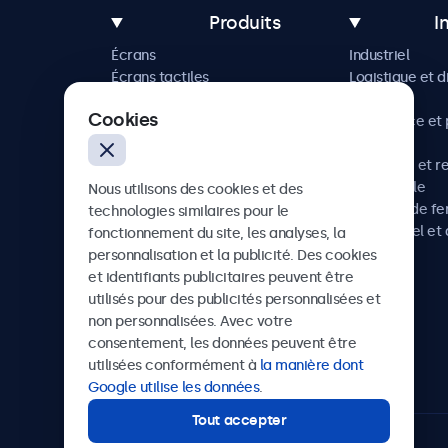
Produits
I
Écrans
Industriel
Écrans tactiles
Logistique et d
Accessoires
Maritime
Cookies
Solutions sur mesure
Commerce et p
vente
Hôtellerie et r
Automobile
Nous utilisons des cookies et des
Chemins de fe
technologies similaires pour le
Audiovisuel et 
fonctionnement du site, les analyses, la
Santé
personnalisation et la publicité. Des cookies
et identifiants publicitaires peuvent être
utilisés pour des publicités personnalisées et
non personnalisées. Avec votre
Beetronics
consentement, les données peuvent être
utilisées conformément à
la manière dont
75 Boulevard Haussmann, 75008 Paris, France
Google utilise les données
.
Tout accepter