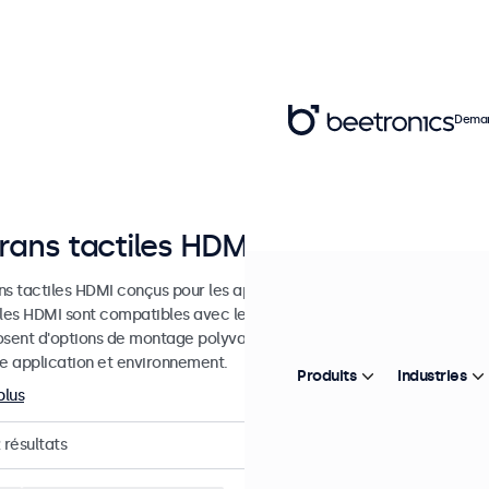
Deman
rans tactiles HDMI
ns tactiles HDMI conçus pour les applications professionnelles et une
iles HDMI sont compatibles avec les systèmes d'exploitation Windo
osent d'options de montage polyvalentes qui leur permettent de s'in
le application et environnement.
Produits
Industries
plus
résultats