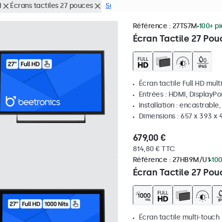
I
Écrans tactiles 27 pouces
Supprimer tous les filtres
Référence :
27TS7M
100+ p
Écran Tactile 27 Pou
Écran tactile Full HD mult
Entrées : HDMI, DisplayPo
Installation : encastrable
Dimensions : 657 x 393 x
679,00 €
814,80 € TTC
Référence :
27HB9M/U1
100
Écran Tactile 27 Pou
Écran tactile multi-touch