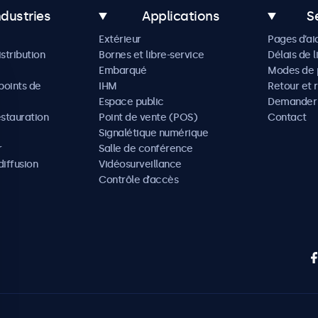
ndustries
Applications
S
Extérieur
Pages d’ai
istribution
Bornes et libre-service
Délais de l
Embarqué
Modes de 
oints de
IHM
Retour et 
Espace public
Demander 
estauration
Point de vente (POS)
Contact
Signalétique numérique
r
Salle de conférence
diffusion
Vidéosurveillance
Contrôle d’accès