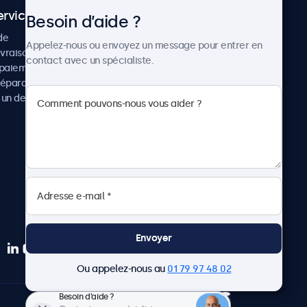
ervice client
À propos
Besoin d’aide ?
de
Cas concrets
Appelez-nous ou envoyez un message pour entrer en
ivraison
Actualités et mises à jour
contact avec un spécialiste.
paiement
À propos de Beetronics
réparation
Carrière
un devis
Conditions de vente
Données personnelles
Envoyer
Ou appelez-nous au
01 79 97 48 02
Besoin d’aide ?
Français