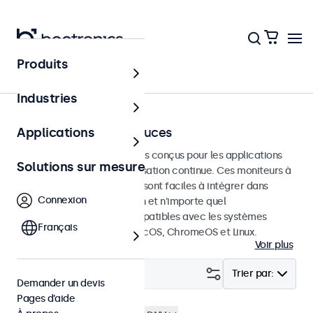
Produits
Écrans tactiles
Industries
Écrans tactiles 32 pouces
Applications
Écrans tactiles de 32 pouces conçus pour les applications
Solutions sur mesure
professionnelles et une utilisation continue. Ces moniteurs à
écran tactile de 32 pouces sont faciles à intégrer dans
Connexion
n'importe quelle application et n'importe quel
environnement et sont compatibles avec les systèmes
Français
d'exploitation Windows, macOS, ChromeOS et Linux.
Voir plus
Filtrer (
0
)
Trier par:
Demander un devis
Pages d’aide