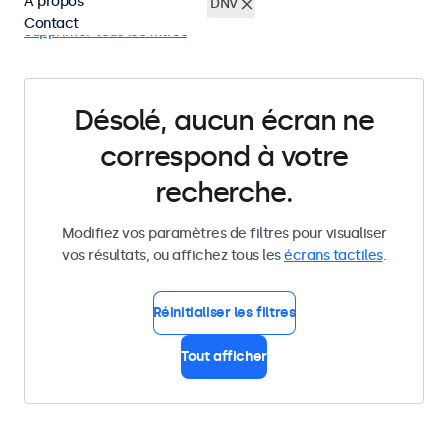
À propos
Écrans tactiles 32 pouces
DNV
Contact
Supprimer tous les filtres
Désolé, aucun écran ne
correspond à votre
recherche.
Modifiez vos paramètres de filtres pour visualiser
vos résultats, ou affichez tous les
écrans tactiles
.
Réinitialiser les filtres
Tout afficher