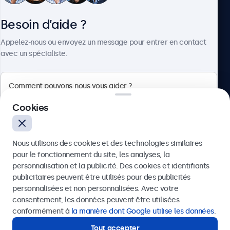
Besoin d’aide ?
À propos
Appelez-nous ou envoyez un message pour entrer en contact
avec un spécialiste.
Beetronics
Cookies
75 Boulevard Haussmann, 75008 Paris, France
Nous utilisons des cookies et des technologies similaires
4.8/5 noté par 5000+ entreprises
pour le fonctionnement du site, les analyses, la
Français
personnalisation et la publicité. Des cookies et identifiants
publicitaires peuvent être utilisés pour des publicités
Envoyer
personnalisées et non personnalisées. Avec votre
consentement, les données peuvent être utilisées
Ou appelez-nous au
01 79 97 48 02
conformément à
la manière dont Google utilise les données
.
Tout accepter