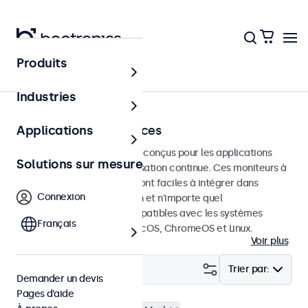
Produits
Écrans tactiles
Industries
Écrans tactiles 7 pouces
Applications
Écrans tactiles de 7 pouces conçus pour les applications
Solutions sur mesure
professionnelles et une utilisation continue. Ces moniteurs à
écran tactile de 7 pouces sont faciles à intégrer dans
Connexion
n'importe quelle application et n'importe quel
environnement et sont compatibles avec les systèmes
Français
d'exploitation Windows, macOS, ChromeOS et Linux.
Voir plus
Filtrer (
1
)
Trier par:
Demander un devis
Pages d’aide