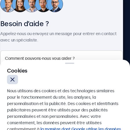
Service client
Besoin d’aide ?
À propos
Appelez-nous ou envoyez un message pour entrer en contact
avec un spécialiste.
Beetronics
Cookies
75 Boulevard Haussmann, 75008 Paris, France
Nous utilisons des cookies et des technologies similaires
4.8/5 noté par 5000+ entreprises
pour le fonctionnement du site, les analyses, la
Français
personnalisation et la publicité. Des cookies et identifiants
publicitaires peuvent être utilisés pour des publicités
Envoyer
personnalisées et non personnalisées. Avec votre
consentement, les données peuvent être utilisées
Ou appelez-nous au
01 79 97 48 02
conformément à
la manière dont Google utilise les données
.