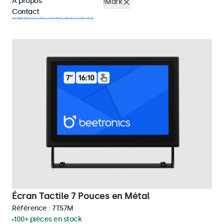
À propos
Écrans tactiles 7 pouces
eMark
Contact
Supprimer tous les filtres
Écran Tactile 7 Pouces en Métal
Référence :
7TS7M
100+ pièces en stock