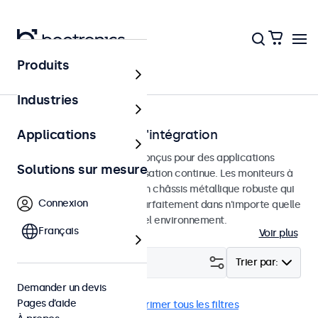
Produits
Accueil
Industries
Écrans tactiles pour l'intégration
Applications
Écrans tactiles encastrés conçus pour des applications
Solutions sur mesure
professionnelles et une utilisation continue. Les moniteurs à
écran tactile sont dotés d'un châssis métallique robuste qui
Connexion
leur permet de s'intégrer parfaitement dans n'importe quelle
application et n'importe quel environnement.
Français
Voir plus
Filtrer (
24
)
Trier par:
Demander un devis
Pages d’aide
Encastrable
DNV
Supprimer tous les filtres