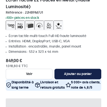
Écran Tactile 22 Pouces en Métal (Haute
Luminosité)
Référence :
22HB9M/U1
100+ pièces en stock
Écran tactile multi-touch Full-HD haute luminosité
Entrées: HDMI, DisplayPort, USB-C, VGA
Installation : encastrable, murale, panel mount
Dimensions : 532 x 323 x 46 mm
849,00 €
1.018,80 € TTC
Voir
Ajouter au panier
Disponibilité à
Livraison et
5 000+ avis clients,
long terme
retours gratuits
note de 4,8/5