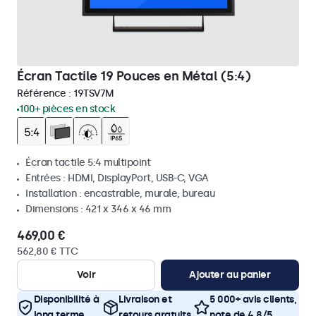
Écran Tactile 19 Pouces en Métal (5:4)
Référence :
19TSV7M
100+ pièces en stock
Écran tactile 5:4 multipoint
Entrées : HDMI, DisplayPort, USB-C, VGA
Installation : encastrable, murale, bureau
Dimensions : 421 x 346 x 46 mm
469,00 €
562,80 € TTC
Voir
Ajouter au panier
Disponibilité à
Livraison et
5 000+ avis clients,
long terme
retours gratuits
note de 4,8/5