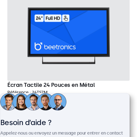
Écran Tactile 24 Pouces en Métal
Référence :
24TS7M
100+ pièces en stock
Besoin d’aide ?
Écran tactile Full HD multipoint
Entrées : HDMI, DisplayPort, USB-C, VGA
Appelez-nous ou envoyez un message pour entrer en contact
Installation : encastrable, murale, bureau