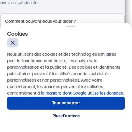
avec un spécialiste.
Dimensions : 576 x 348 x 44 mm
629,00 €
754,80 € TTC
Voir
Ajouter au panier
Cookies
Nous utilisons des cookies et des technologies similaires
pour le fonctionnement du site, les analyses, la
personnalisation et la publicité. Des cookies et identifiants
publicitaires peuvent être utilisés pour des publicités
Envoyer
personnalisées et non personnalisées. Avec votre
consentement, les données peuvent être utilisées
Ou appelez-nous au
01 79 97 48 02
conformément à
la manière dont Google utilise les données
.
Tout accepter
Besoin d’aide ?
Contactez nos spécialistes.
Plus d'options