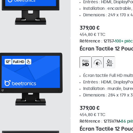
Entrées : HDMI, DisplayPo
Installation : encastrable
Dimensions : 249 x 170 x
379,00 €
454,80 € TTC
Référence :
12TS7
100+ pièc
Écran Tactile 12 Pou
Écran tactile Full HD mult
Entrées : HDMI, DisplayPo
Installation : murale, bur
Dimensions : 284 x 179 x
379,00 €
454,80 € TTC
Référence :
12TSV7M
86 pi
Écran Tactile 12 Pou