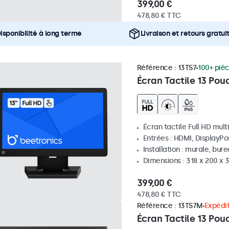
399,00 €
478,80 € TTC
isponibilité à long terme
Livraison et retours gratui
Référence :
13TS7
100+ piè
Écran Tactile 13 Pou
Écran tactile Full HD mult
Entrées : HDMI, DisplayPo
Installation : murale, bur
Dimensions : 318 x 200 x
399,00 €
478,80 € TTC
Référence :
13TS7M
Expédit
Écran Tactile 13 Pou