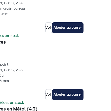
rt, USB-C, VGA
, murale, bureau
35 mm
Voir
Ajouter au panier
ces en stock
ces
ipoint
rt, USB-C, VGA
eau
 34 mm
Voir
Ajouter au panier
pièces en stock
ces en Métal (4:3)