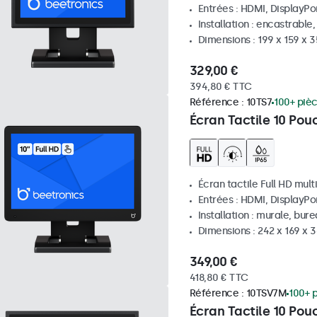
Entrées : HDMI, DisplayPo
Installation : encastrable
Dimensions : 199 x 159 x 
329,00 €
394,80 € TTC
Référence :
10TS7
100+ piè
Écran Tactile 10 Pou
Écran tactile Full HD mult
Entrées : HDMI, DisplayPo
Installation : murale, bur
Dimensions : 242 x 169 x
349,00 €
418,80 € TTC
Référence :
10TSV7M
100+ 
Écran Tactile 10 Pou