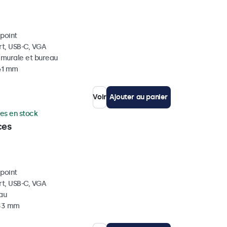
ipoint
rt, USB-C, VGA
, murale et bureau
 41 mm
Voir
Ajouter au panier
es en stock
ces
ipoint
rt, USB-C, VGA
eau
 33 mm