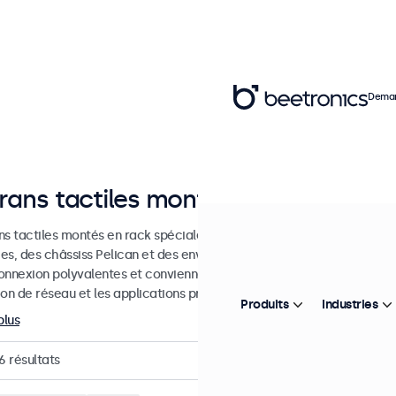
Deman
rans tactiles montables en rack
ns tactiles montés en rack spécialement développés pour être intég
es, des châssiss Pelican et des environnements informatiques. Ces éc
onnexion polyvalentes et conviennent à une utilisation continue. Idéa
on de réseau et les applications professionnelles. En savoir plus.
Produits
Industries
plus
6
résultats