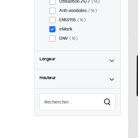
Utilisation 24/7
16
Anti-vandales
16
EN50155
16
eMark
DNV
16
Largeur
Hauteur