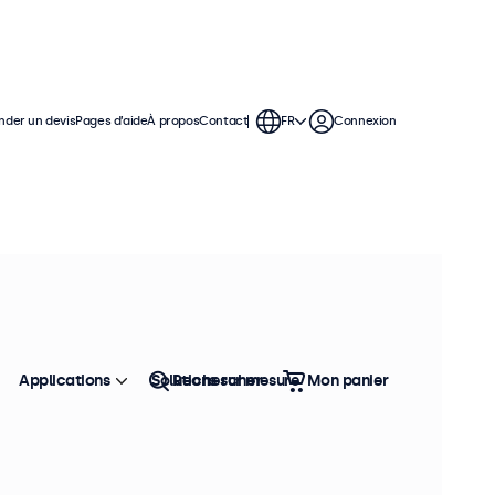
der un devis
Pages d’aide
À propos
Contact
FR
Connexion
rés dans des racks de serveurs de 19
rans tactiles offrent des options
l pour les centres de données, la
Applications
Solutions sur mesure
Rechercher
Mon panier
Trier
Top vente