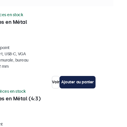
ces en stock
es en Métal
ipoint
rt, USB-C, VGA
, murale, bureau
42 mm
Voir
Ajouter au panier
ièces en stock
es en Métal (4:3)
nt