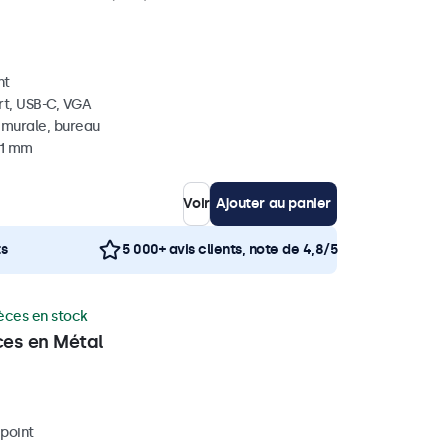
nt
rt, USB-C, VGA
, murale, bureau
41 mm
Voir
Ajouter au panier
ts
5 000+ avis clients, note de 4,8/5
èces en stock
ces en Métal
ipoint