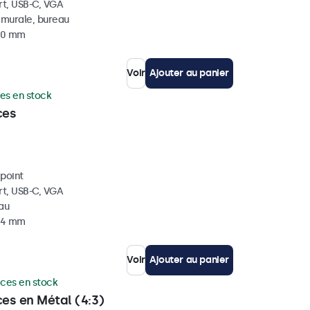
rt, USB-C, VGA
, murale, bureau
 40 mm
Voir
Ajouter au panier
es en stock
ces
ipoint
rt, USB-C, VGA
eau
 34 mm
Voir
Ajouter au panier
èces en stock
ces en Métal (4:3)