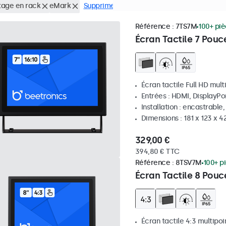
age en rack
eMark
Supprimer tous les filtres
Référence :
7TS7M
100+ piè
Écran Tactile 7 Pouc
Écran tactile Full HD mult
Entrées : HDMI, DisplayPo
Installation : encastrable
Dimensions : 181 x 123 x 
329,00 €
394,80 € TTC
Référence :
8TSV7M
100+ p
Écran Tactile 8 Pouc
Écran tactile 4:3 multipoi