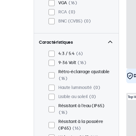
VGA
16
RCA
0
BNC (CVBS)
0
Caractéristiques
4:3 / 5:4
6
9-36 Volt
16
Rétro-éclairage ajustable
D
16
Haute luminosité
0
Lisible au soleil
0
Top 
Résistant à l'eau (IP65)
16
Résistant à la possière
(IP65)
16