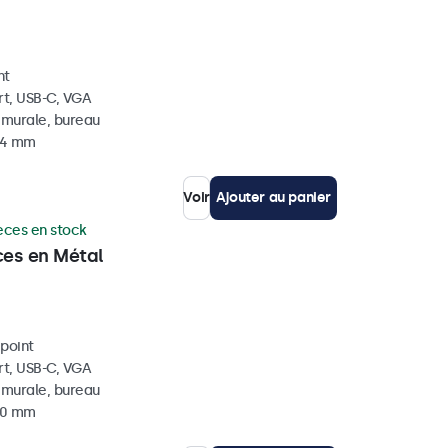
nt
rt, USB-C, VGA
, murale, bureau
 44 mm
Voir
Ajouter au panier
èces en stock
ces en Métal
ipoint
rt, USB-C, VGA
, murale, bureau
 40 mm