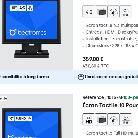
Écran tactile 4:3 multipoi
Entrées : HDMI, DisplayPo
Installation : encastrable
Dimensions : 228 x 183 x 
359,00 €
430,80 € TTC
isponibilité à long terme
Livraison et retours gratui
Référence :
10TS7M
100+ pi
Vente
Écran Tactile 10 Pou
Écran tactile Full HD mult