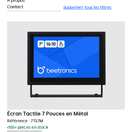
À propos
Contact
HDMI
Montage en rack
Supprimer tous les filtres
Écran Tactile 7 Pouces en Métal
Référence :
7TS7M
100+ pièces en stock