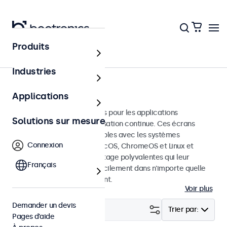
Produits
Accueil
Industries
Écrans tactiles HDMI
Applications
Écrans tactiles HDMI conçus pour les applications
Solutions sur mesure
professionnelles et une utilisation continue. Ces écrans
tactiles HDMI sont compatibles avec les systèmes
Connexion
d'exploitation Windows, macOS, ChromeOS et Linux et
disposent d'options de montage polyvalentes qui leur
Français
permettent de s'intégrer facilement dans n'importe quelle
application et environnement.
Voir plus
Demander un devis
Filtrer (
16
)
Trier par:
Pages d’aide