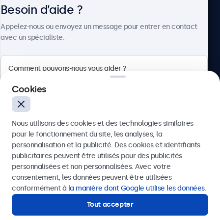
Besoin d’aide ?
À propos
Appelez-nous ou envoyez un message pour entrer en contact
avec un spécialiste.
Beetronics
Cookies
75 Boulevard Haussmann, 75008 Paris, France
Nous utilisons des cookies et des technologies similaires
4.8/5 noté par 5000+ entreprises
pour le fonctionnement du site, les analyses, la
Français
personnalisation et la publicité. Des cookies et identifiants
publicitaires peuvent être utilisés pour des publicités
Envoyer
personnalisées et non personnalisées. Avec votre
consentement, les données peuvent être utilisées
Ou appelez-nous au
01 79 97 48 02
conformément à
la manière dont Google utilise les données
.
Tout accepter
Besoin d’aide ?
Contactez nos spécialistes.