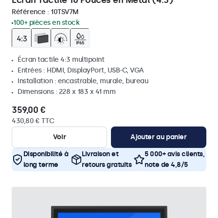
Écran Tactile 10 Pouces en Métal (4:3)
Référence :
10TSV7M
100+ pièces en stock
Écran tactile 4:3 multipoint
Entrées : HDMI, DisplayPort, USB-C, VGA
Installation : encastrable, murale, bureau
Dimensions : 228 x 183 x 41 mm
359,00 €
430,80 € TTC
Voir
Ajouter au panier
Disponibilité à
Livraison et
5 000+ avis clients,
long terme
retours gratuits
note de 4,8/5