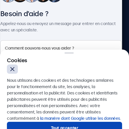
Besoin d’aide ?
À propos
Appelez-nous ou envoyez un message pour entrer en contact
avec un spécialiste.
Beetronics
Cookies
75 Boulevard Haussmann, 75008 Paris, France
Nous utilisons des cookies et des technologies similaires
4.8/5 noté par 5000+ entreprises
pour le fonctionnement du site, les analyses, la
Français
personnalisation et la publicité. Des cookies et identifiants
publicitaires peuvent être utilisés pour des publicités
Envoyer
personnalisées et non personnalisées. Avec votre
consentement, les données peuvent être utilisées
Ou appelez-nous au
01 79 97 48 02
conformément à
la manière dont Google utilise les données
.
Tout accepter