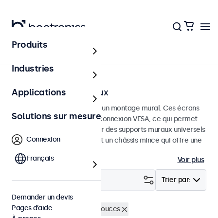
Produits
Accueil
Industries
Écrans tactiles muraux
Applications
Écrans tactiles conçus pour un montage mural. Ces écrans
Solutions sur mesure
tactiles sont équipés d'une connexion VESA, ce qui permet
de les monter facilement sur des supports muraux universels
Connexion
VESA. Les écrans tactiles ont un châssis mince qui offre une
finition élégante et plate.
Français
Voir plus
Filtrer (
1
)
Trier par:
Demander un devis
Pages d’aide
Mural
Écrans tactiles 22 pouces