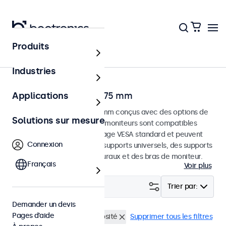
Produits
Accueil
Industries
Écrans tactiles VESA 75 mm
Applications
Écrans tactiles VESA de 75 mm conçus avec des options de
Solutions sur mesure
montage polyvalentes. Ces moniteurs sont compatibles
avec les systèmes de montage VESA standard et peuvent
Connexion
donc être connectés à des supports universels, des supports
de plafond, des supports muraux et des bras de moniteur.
Français
Voir plus
Filtrer (
3
)
Trier par:
Demander un devis
Pages d’aide
VESA 75 x 75
Haute luminosité
Supprimer tous les filtres