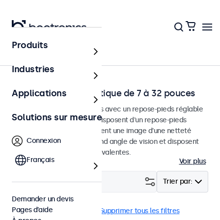
Produits
Accueil
Industries
Moniteurs de bureautique de 7 à 32 pouces
Applications
Moniteurs de bureau conçus avec un repose-pieds réglable
Solutions sur mesure
et robuste. Ces moniteurs disposent d'un repose-pieds
compact et stable, fournissent une image d'une netteté
Connexion
exceptionnelle avec un grand angle de vision et disposent
d'options de connexion polyvalentes.
Français
Voir plus
Filtrer (
1
)
Trier par:
Demander un devis
Pages d’aide
Bureau
Anti-vandales
Supprimer tous les filtres