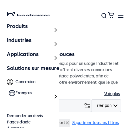
Produits
Accueil
Industries
Moniteurs de 7 à 32 pouces
Applications
Moniteurs professionnels conçus pour un usage industriel et
Solutions sur mesure
commercial. Ces moniteurs offrent diverses connexions
vidéo et des options de montage polyvalentes, afin de
Connexion
s'intégrer facilement dans votre environnement, quelle que
soit l'utilisation.
Français
Voir plus
Filtrer (
0
)
Trier par:
Demander un devis
Pages d’aide
Haute luminosité
DisplayPort
Supprimer tous les filtres