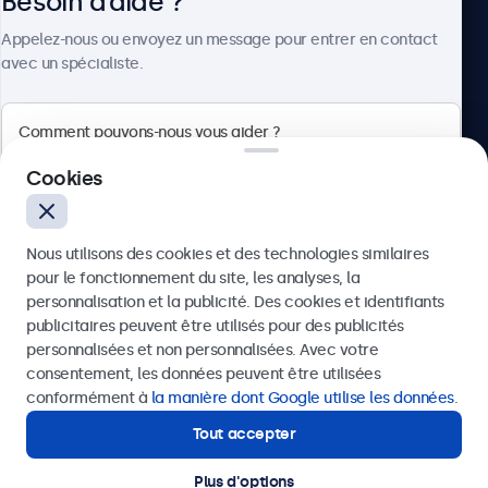
Besoin d’aide ?
À propos
Appelez-nous ou envoyez un message pour entrer en contact
avec un spécialiste.
Beetronics
Cookies
75 Boulevard Haussmann, 75008 Paris, France
Nous utilisons des cookies et des technologies similaires
4.8/5 noté par 5000+ entreprises
pour le fonctionnement du site, les analyses, la
Français
personnalisation et la publicité. Des cookies et identifiants
publicitaires peuvent être utilisés pour des publicités
Envoyer
personnalisées et non personnalisées. Avec votre
consentement, les données peuvent être utilisées
Ou appelez-nous au
01 79 97 48 02
conformément à
la manière dont Google utilise les données
.
Tout accepter
Besoin d’aide ?
Contactez nos spécialistes.
Plus d'options