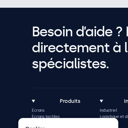
Besoin d’aide ? 
directement à l
spécialistes.
Produits
I
Écrans
Industriel
Écrans tactiles
Logistique et d
Accessoires
Maritime