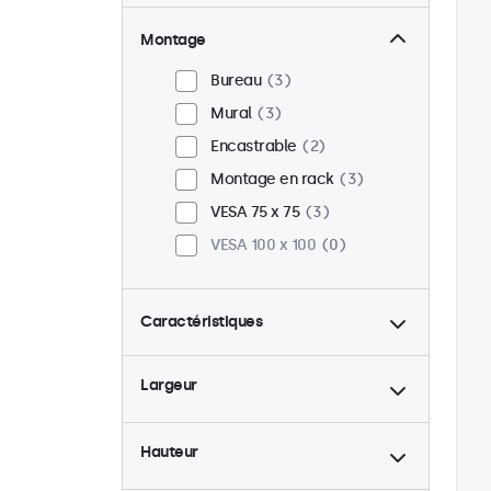
Montage
Bureau
3
Mural
3
Encastrable
2
Montage en rack
3
VESA 75 x 75
3
VESA 100 x 100
0
Caractéristiques
4:3 / 5:4
1
Largeur
9-36 Volt
3
Rétro-éclairage ajustable
3
Hauteur
Lecteur multimedia USB