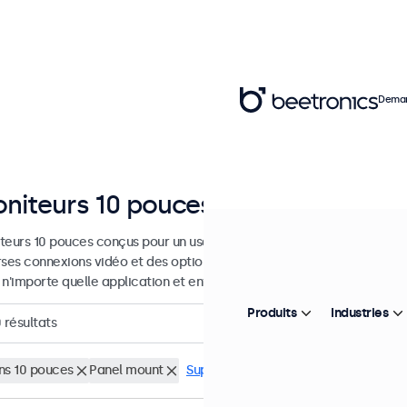
Deman
niteurs 10 pouces
teurs 10 pouces conçus pour un usage industriel et commercial. Ces
rses connexions vidéo et des options de montage polyvalentes, leur 
 n'importe quelle application et environnement.
Produits
Industries
0
résultats
ns 10 pouces
Panel mount
Supprimer tous les filtres