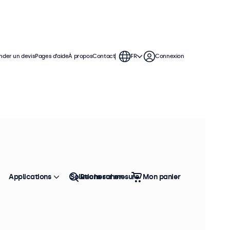
der un devis
Pages d’aide
À propos
Contact
FR
Connexion
 moniteurs de 10 pouces offrent
permettant de s'intégrer facilement
Applications
Solutions sur mesure
Rechercher
Mon panier
Trier
Top vente