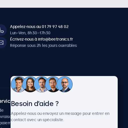
Appelez-nous au 01 79 97 48 02
Lun–Ven, 8h30–17h30
Écrivez-nous à info@beetronics.fr
Réponse sous 2h les jours ouvrables
ervice client
À propos
Besoin d’aide ?
de
Cas concrets
Appelez-nous ou envoyez un message pour entrer en
ivraison
Actualités et mises à jour
contact avec un spécialiste.
paiement
À propos de Beetronics