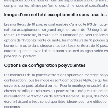
les espaces publics. Nous offrons une disponibilité à long terme su
compter sur les mêmes performances, dimensions et spécifications
Image d'une netteté exceptionnelle sous tous les
Les moniteurs de 10 pouces sont équipés d'une dalle IPS de haute 
netteté exceptionnelle, un grand angle de vision de 178 degrés et
réalité. Le contraste, la couleur et la luminosité peuvent facileme
options de finition brillante ou mate, les moniteurs de 10 pouces ga
bonne luminosité dans chaque situation. Les moniteurs de 10 pouc
automatiquement avec l'alimentation ou quand un signal vidéo est
paysage ou portrait.
Options de configuration polyvalentes
Les moniteurs de 10 pouces offrent des options de montage poly
configuration. Tous les modèles sont compatibles VESA, ce qui les
universels sur pied, plafond ou mur. Pour le montage encastré, il
chassîs métalliques robustes qui peuvent être intégrés facilemen
nécessiter de ventilation ou de refroidissement. De plus, des mod
écran résistant à l'eau sont disponibles, idéaux pour une utilisat
exigeants.