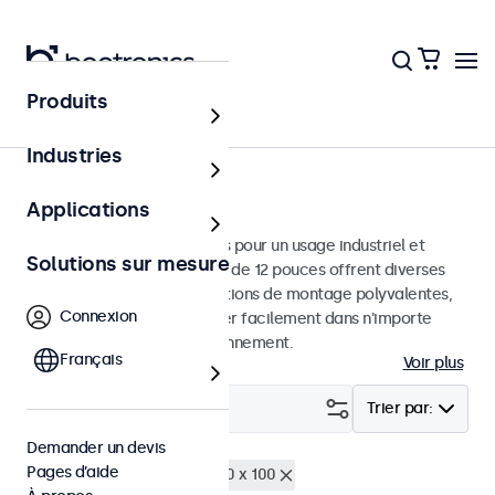
Produits
Écrans
Industries
Moniteurs 12 pouces
Applications
Moniteurs 12 pouces conçus pour un usage industriel et
Solutions sur mesure
commercial. Ces moniteurs de 12 pouces offrent diverses
connexions vidéo et des options de montage polyvalentes,
Connexion
leur permettant de s'intégrer facilement dans n'importe
quelle application et environnement.
Français
Voir plus
Filtrer (
0
)
Trier par:
Demander un devis
Pages d’aide
Écrans 12 pouces
VESA 100 x 100