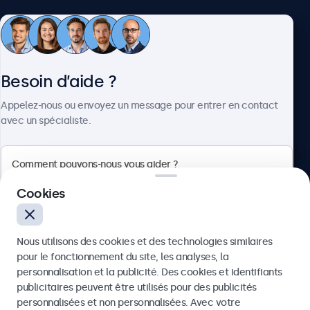
Service client
Besoin d’aide ?
À propos
Appelez-nous ou envoyez un message pour entrer en contact
avec un spécialiste.
Beetronics
Cookies
75 Boulevard Haussmann, 75008 Paris, France
Nous utilisons des cookies et des technologies similaires
4.8/5 noté par 5000+ entreprises
pour le fonctionnement du site, les analyses, la
Français
personnalisation et la publicité. Des cookies et identifiants
publicitaires peuvent être utilisés pour des publicités
Envoyer
personnalisées et non personnalisées. Avec votre