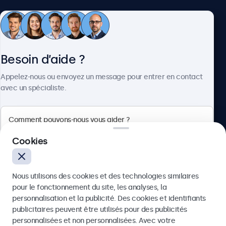
Service client
Besoin d’aide ?
À propos
Appelez-nous ou envoyez un message pour entrer en contact
avec un spécialiste.
Beetronics
Cookies
75 Boulevard Haussmann, 75008 Paris, France
Nous utilisons des cookies et des technologies similaires
4.8/5 noté par 5000+ entreprises
pour le fonctionnement du site, les analyses, la
Français
personnalisation et la publicité. Des cookies et identifiants
publicitaires peuvent être utilisés pour des publicités
Envoyer
personnalisées et non personnalisées. Avec votre