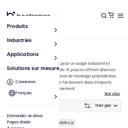
Produits
Écrans
Industries
Moniteurs 13 pouces
Applications
Moniteurs 13 pouces conçus pour un usage industriel et
Solutions sur mesure
commercial. Ces moniteurs de 13 pouces offrent diverses
connexions vidéo et des options de montage polyvalentes,
Connexion
leur permettant de s'intégrer facilement dans n'importe
quelle application et environnement.
Français
Voir plus
Filtrer (
0
)
Trier par:
Demander un devis
Pages d’aide
Écrans 13 pouces
Anti-vandales