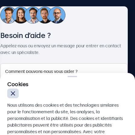
Service client
Besoin d’aide ?
À propos
Appelez-nous ou envoyez un message pour entrer en contact
avec un spécialiste.
Beetronics
Cookies
75 Boulevard Haussmann, 75008 Paris, France
Nous utilisons des cookies et des technologies similaires
4.8/5 noté par 5000+ entreprises
pour le fonctionnement du site, les analyses, la
Français
personnalisation et la publicité. Des cookies et identifiants
publicitaires peuvent être utilisés pour des publicités
Envoyer
personnalisées et non personnalisées. Avec votre