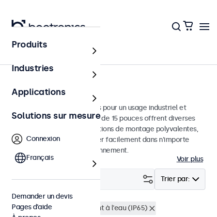
Produits
Écrans
Industries
Moniteurs 15 pouces
Applications
Moniteurs 15 pouces conçus pour un usage industriel et
Solutions sur mesure
commercial. Ces moniteurs de 15 pouces offrent diverses
connexions vidéo et des options de montage polyvalentes,
Connexion
leur permettant de s'intégrer facilement dans n'importe
quelle application et environnement.
Français
Voir plus
Filtrer (
0
)
Trier par:
Demander un devis
Pages d’aide
Écrans 15 pouces
Résistant à l'eau (IP65)