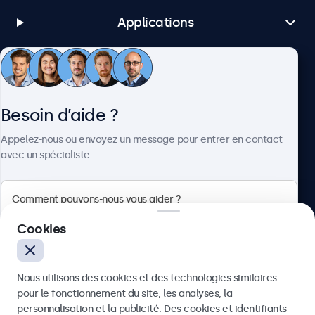
Applications
Service client
Besoin d’aide ?
À propos
Appelez-nous ou envoyez un message pour entrer en contact
avec un spécialiste.
Beetronics
Cookies
75 Boulevard Haussmann, 75008 Paris, France
Nous utilisons des cookies et des technologies similaires
4.8/5 noté par 5000+ entreprises
pour le fonctionnement du site, les analyses, la
Français
personnalisation et la publicité. Des cookies et identifiants