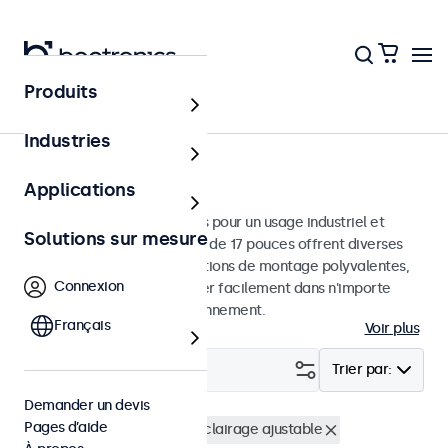
Produits
Écrans
Industries
Moniteurs 17 pouces
Applications
Moniteurs 17 pouces conçus pour un usage industriel et
Solutions sur mesure
commercial. Ces moniteurs de 17 pouces offrent diverses
connexions vidéo et des options de montage polyvalentes,
Connexion
leur permettant de s'intégrer facilement dans n'importe
quelle application et environnement.
Français
Voir plus
Filtrer (
2
)
Trier par:
Demander un devis
Pages d’aide
Écrans 17 pouces
Rétro-éclairage ajustable