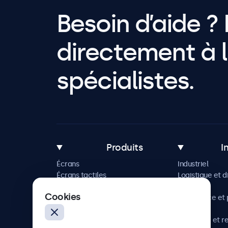
Besoin d’aide ? 
directement à l
spécialistes.
Produits
I
Écrans
Industriel
Écrans tactiles
Logistique et d
Accessoires
Maritime
Cookies
Solutions sur mesure
Commerce et p
vente
Hôtellerie et r