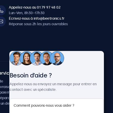
Appelez-nous au 01 79 97 48 02
Lun–Ven, 8h30–17h30
Écrivez-nous à info@beetronics.fr
Réponse sous 2h les jours ouvrables
ervice client
À propos
Besoin d’aide ?
de
Cas concrets
Appelez-nous ou envoyez un message pour entrer en
ivraison
Actualités et mises à jour
contact avec un spécialiste.
paiement
À propos de Beetronics
réparation
Carrière
un devis
Conditions de vente
Données personnelles