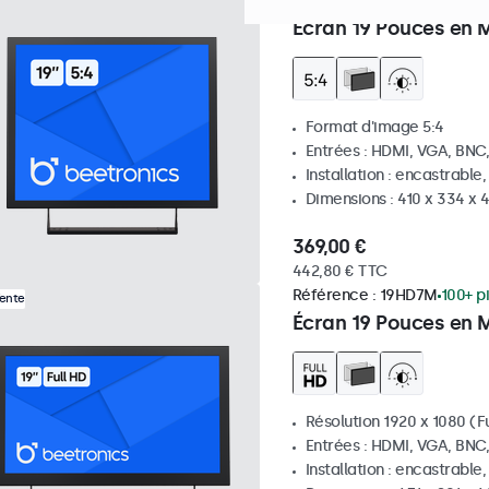
Référence :
19VG7M
100+ p
Écran 19 Pouces en M
Format d'image 5:4
Entrées : HDMI, VGA, BNC
Installation : encastrable
Dimensions : 410 x 334 x
369,00 €
442,80 € TTC
Référence :
19HD7M
100+ p
Vente
Écran 19 Pouces en 
Résolution 1920 x 1080 (Fu
Entrées : HDMI, VGA, BNC
Installation : encastrable