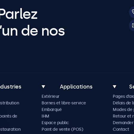
Parlez
’un de nos
ndustries
Applications
S
Extérieur
Pages d’ai
istribution
Bornes et libre-service
Délais de l
Embarqué
Modes de 
oints de
IHM
Retour et 
Espace public
Demander 
estauration
Point de vente (POS)
Contact