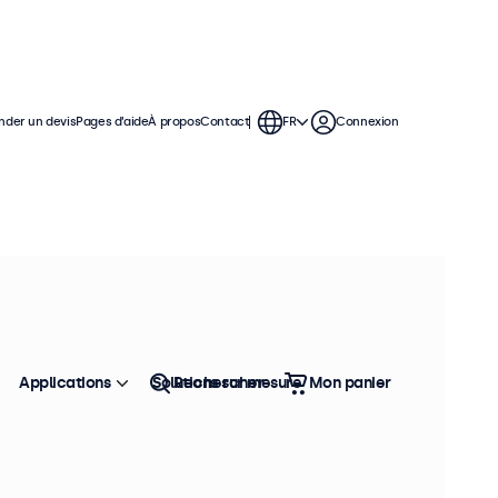
der un devis
Pages d’aide
À propos
Contact
FR
Connexion
 moniteurs de 19 pouces offrent
permettant de s'intégrer facilement
Applications
Solutions sur mesure
Rechercher
Mon panier
Trier
Top vente