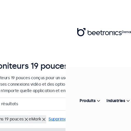
Deman
niteurs 19 pouces
teurs 19 pouces conçus pour un usage industriel et commercial. Ces
rses connexions vidéo et des options de montage polyvalentes, leur 
 n'importe quelle application et environnement.
Produits
Industries
résultats
ns 19 pouces
eMark
Supprimer tous les filtres