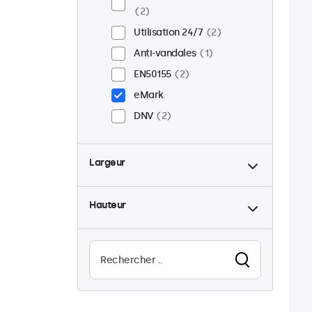
2
Utilisation 24/7
2
Anti-vandales
1
EN50155
2
eMark
DNV
2
Largeur
Hauteur