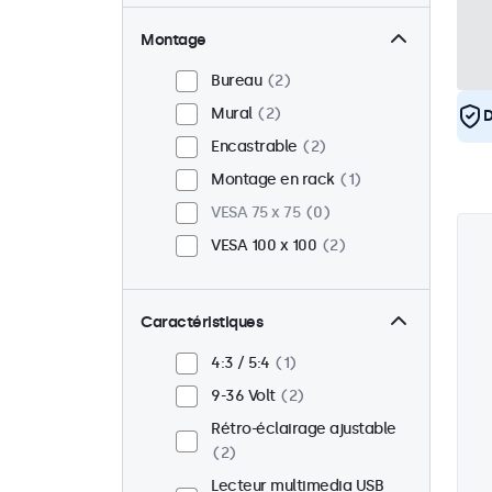
Montage
Bureau
2
Mural
2
D
Encastrable
2
Montage en rack
1
VESA 75 x 75
0
VESA 100 x 100
2
Caractéristiques
4:3 / 5:4
1
9-36 Volt
2
Rétro-éclairage ajustable
2
Lecteur multimedia USB