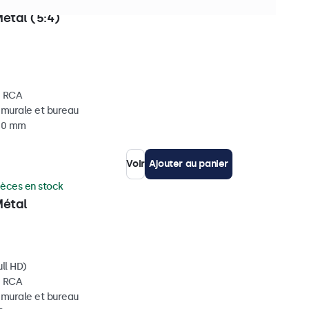
ièces en stock
étal (5:4)
, RCA
, murale et bureau
 40 mm
Voir
Ajouter au panier
ièces en stock
Métal
ll HD)
, RCA
, murale et bureau