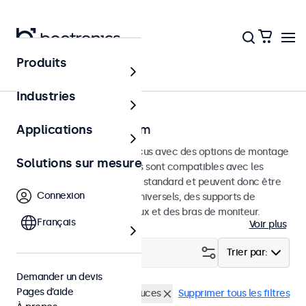
Produits
Accueil
Industries
Moniteurs VESA 75 mm
Applications
Moniteurs VESA 75 mm conçus avec des options de montage
Solutions sur mesure
polyvalentes. Ces moniteurs sont compatibles avec les
systèmes de montage VESA standard et peuvent donc être
Connexion
connectés à des supports universels, des supports de
plafond, des supports muraux et des bras de moniteur.
Français
Voir plus
Filtrer (
0
)
Trier par:
Demander un devis
Pages d’aide
VESA 75 x 75
Écrans 19 pouces
Supprimer tous les filtres