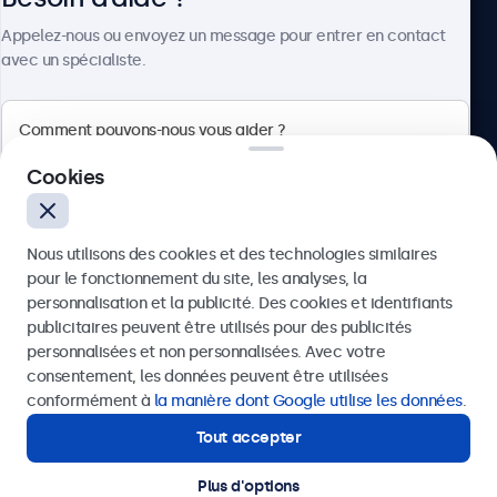
À propos
Appelez-nous ou envoyez un message pour entrer en contact
avec un spécialiste.
Beetronics
Cookies
75 Boulevard Haussmann, 75008 Paris, France
Nous utilisons des cookies et des technologies similaires
4.8/5 noté par 5000+ entreprises
pour le fonctionnement du site, les analyses, la
Français
personnalisation et la publicité. Des cookies et identifiants
publicitaires peuvent être utilisés pour des publicités
Envoyer
personnalisées et non personnalisées. Avec votre
consentement, les données peuvent être utilisées
Ou appelez-nous au
01 79 97 48 02
conformément à
la manière dont Google utilise les données
.
Tout accepter
Besoin d’aide ?
Contactez nos spécialistes.
Plus d'options
© 2026 Beetronics