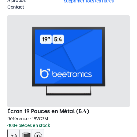
À propos
VGA
Écrans 19 pouces
Supprimer tous les filtres
Contact
Écran 19 Pouces en Métal (5:4)
Référence :
19VG7M
100+ pièces en stock