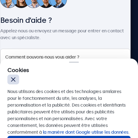
Service client
Besoin d’aide ?
À propos
Appelez-nous ou envoyez un message pour entrer en contact
avec un spécialiste.
Beetronics
Cookies
75 Boulevard Haussmann, 75008 Paris, France
Nous utilisons des cookies et des technologies similaires
4.8/5 noté par 5000+ entreprises
pour le fonctionnement du site, les analyses, la
Français
personnalisation et la publicité. Des cookies et identifiants
publicitaires peuvent être utilisés pour des publicités
Envoyer
personnalisées et non personnalisées. Avec votre
consentement, les données peuvent être utilisées
Ou appelez-nous au
01 79 97 48 02
conformément à
la manière dont Google utilise les données
.