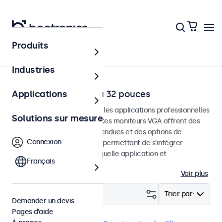
Produits
Accueil
Industries
Moniteurs VGA de 7 à 32 pouces
Applications
Moniteurs VGA conçus pour les applications professionnelles
Solutions sur mesure
et une utilisation continue. Ces moniteurs VGA offrent des
options de configuration étendues et des options de
Connexion
montage polyvalentes, leur permettant de s'intégrer
facilement dans n'importe quelle application et
Français
environnement.
Voir plus
Filtrer (
2
)
Trier par:
Demander un devis
Pages d’aide