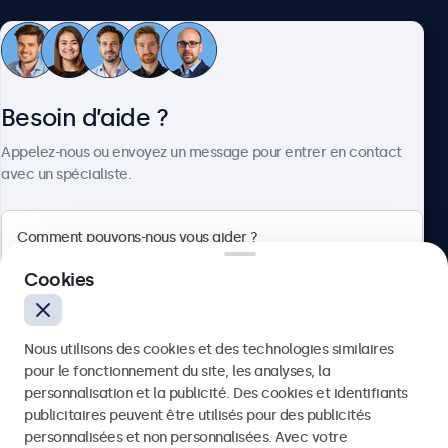
Service client
Besoin d’aide ?
À propos
Appelez-nous ou envoyez un message pour entrer en contact
avec un spécialiste.
Beetronics
Cookies
75 Boulevard Haussmann, 75008 Paris, France
Nous utilisons des cookies et des technologies similaires
4.8/5 noté par 5000+ entreprises
pour le fonctionnement du site, les analyses, la
Français
personnalisation et la publicité. Des cookies et identifiants
publicitaires peuvent être utilisés pour des publicités
Envoyer
personnalisées et non personnalisées. Avec votre