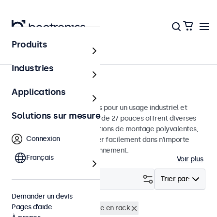
Produits
Écrans
Industries
Moniteurs 27 pouces
Applications
Moniteurs 27 pouces conçus pour un usage industriel et
Solutions sur mesure
commercial. Ces moniteurs de 27 pouces offrent diverses
connexions vidéo et des options de montage polyvalentes,
Connexion
leur permettant de s'intégrer facilement dans n'importe
quelle application et environnement.
Français
Voir plus
Filtrer (
0
)
Trier par:
Demander un devis
Pages d’aide
Écrans 27 pouces
Montage en rack