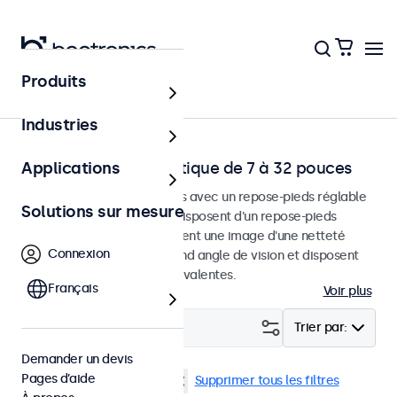
Produits
Accueil
Industries
Moniteurs de bureautique de 7 à 32 pouces
Applications
Moniteurs de bureau conçus avec un repose-pieds réglable
Solutions sur mesure
et robuste. Ces moniteurs disposent d'un repose-pieds
compact et stable, fournissent une image d'une netteté
Connexion
exceptionnelle avec un grand angle de vision et disposent
d'options de connexion polyvalentes.
Français
Voir plus
Filtrer (
1
)
Trier par:
Demander un devis
Pages d’aide
Bureau
Écrans 7 pouces
Supprimer tous les filtres