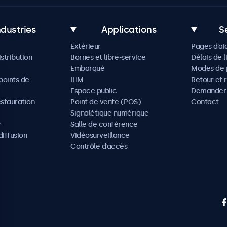
ndustries
Applications
S
Extérieur
Pages d’ai
istribution
Bornes et libre-service
Délais de l
Embarqué
Modes de 
oints de
IHM
Retour et 
Espace public
Demander 
estauration
Point de vente (POS)
Contact
Signalétique numérique
r
Salle de conférence
diffusion
Vidéosurveillance
Contrôle d’accès