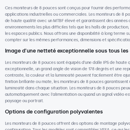
Ces moniteurs de 8 pouces sont conçus pour fournir des performa
applications industrielles ou commerciales. Les moniteurs de 8 
de haute qualité avec un MTBF élevé et garantissent des années
environnements les plus difficiles tels que les halls de production
les espaces publics. Nous offrons une disponibilité à long terme su
compter sur les mêmes performances, dimensions et spécifications
Image d'une netteté exceptionnelle sous tous les
Les moniteurs de 8 pouces sont équipés d'une dalle IPS de haute q
exceptionnelle, un grand angle de vision de 178 degrés et une repr
contraste, la couleur et la luminosité peuvent facilement être aju
finition brillante ou mate, les moniteurs de 8 pouces garantissent u
luminosité dans chaque situation. Les moniteurs de 8 pouces peuv
automatiquement avec l'alimentation ou quand un signal vidéo est
paysage ou portrait.
Options de configuration polyvalentes
Les moniteurs de 8 pouces offrent des options de montage polyv
configuration. Tous les modèles sont compatibles VESA, ce qui les