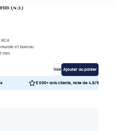
èces en stock
tal (4:3)
, RCA
, murale et bureau
37 mm
Voir
Ajouter au panier
ts
5 000+ avis clients, note de 4,8/5