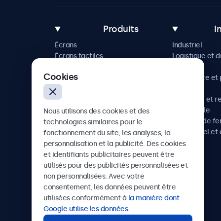
Produits
I
Écrans
Industriel
Écrans tactiles
Logistique et d
Accessoires
Maritime
Cookies
Solutions sur mesure
Commerce et p
vente
Hôtellerie et r
Automobile
Nous utilisons des cookies et des
Chemins de fe
technologies similaires pour le
Audiovisuel et 
fonctionnement du site, les analyses, la
Santé
personnalisation et la publicité. Des cookies
et identifiants publicitaires peuvent être
utilisés pour des publicités personnalisées et
non personnalisées. Avec votre
Beetronics
consentement, les données peuvent être
utilisées conformément à
la manière dont
75 Boulevard Haussmann, 75008 Paris, France
Google utilise les données
.