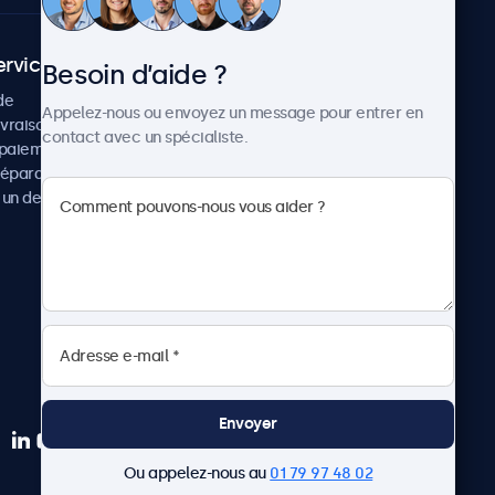
ervice client
À propos
Besoin d’aide ?
de
Cas concrets
Appelez-nous ou envoyez un message pour entrer en
ivraison
Actualités et mises à jour
contact avec un spécialiste.
paiement
À propos de Beetronics
réparation
Carrière
un devis
Conditions de vente
Données personnelles
Envoyer
Ou appelez-nous au
01 79 97 48 02