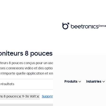
Deman
niteurs 8 pouces
teurs 8 pouces conçus pour un usage industriel et commercial. Ces 
rses connexions vidéo et des options de montage polyvalentes, leur 
 n'importe quelle application et environnement.
Produits
Industries
résultats
ns 8 pouces
9-36 Volt
Supprimer tous les filtres