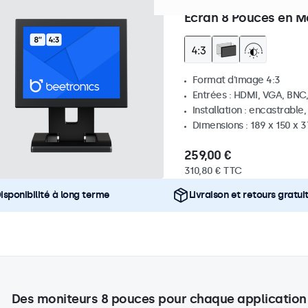
Référence :
8VG7M
100+ pi
Écran 8 Pouces en Mé
Format d'image 4:3
Entrées : HDMI, VGA, BNC
Installation : encastrable
Dimensions : 189 x 150 x 
259,00 €
310,80 € TTC
isponibilité à long terme
Livraison et retours gratui
Des moniteurs 8 pouces pour chaque application