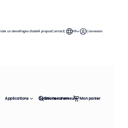
der un devis
Pages d’aide
À propos
Contact
FR
Connexion
moniteurs de 8 pouces offrent
permettant de s'intégrer facilement
Applications
Solutions sur mesure
Rechercher
Mon panier
Trier
Top vente