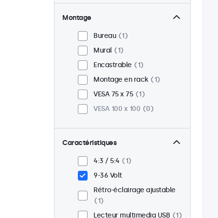
Montage
Bureau
1
Mural
1
Encastrable
1
Montage en rack
1
VESA 75 x 75
1
VESA 100 x 100
0
Caractéristiques
4:3 / 5:4
1
9-36 Volt
Rétro-éclairage ajustable
1
Lecteur multimedia USB
1