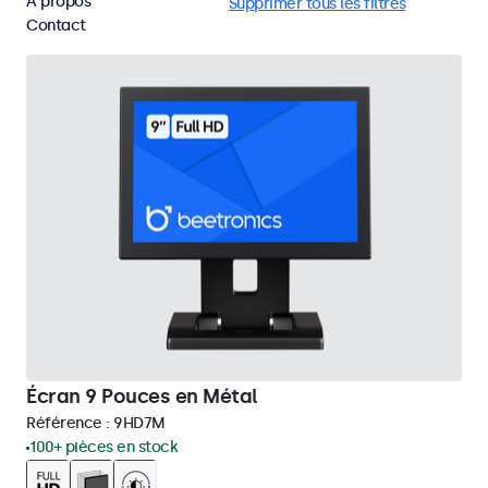
À propos
HDMI
Écrans 9 pouces
Supprimer tous les filtres
Contact
Écran 9 Pouces en Métal
Référence :
9HD7M
100+ pièces en stock