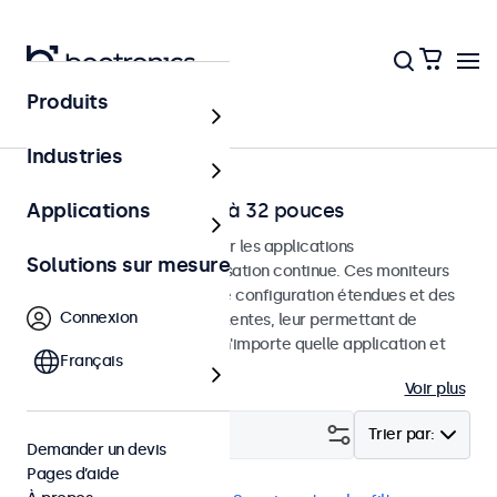
Produits
Accueil
Industries
Moniteurs HDMI de 7 à 32 pouces
Applications
Moniteurs HDMI conçus pour les applications
Solutions sur mesure
professionnelles et une utilisation continue. Ces moniteurs
HDMI offrent des options de configuration étendues et des
Connexion
options de montage polyvalentes, leur permettant de
s'intégrer facilement dans n'importe quelle application et
Français
environnement.
Voir plus
Filtrer (
1
)
Trier par:
Demander un devis
Pages d’aide