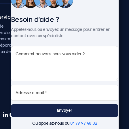
ervice client
À propos
Besoin d’aide ?
de
Cas concrets
Appelez-nous ou envoyez un message pour entrer en
ivraison
Actualités et mises à jour
contact avec un spécialiste.
paiement
À propos de Beetronics
réparation
Carrière
un devis
Conditions de vente
Données personnelles
Envoyer
Ou appelez-nous au
01 79 97 48 02