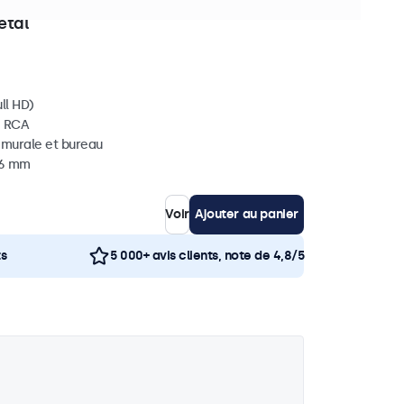
èces en stock
étal
ll HD)
, RCA
, murale et bureau
36 mm
Voir
Ajouter au panier
ts
5 000+ avis clients, note de 4,8/5