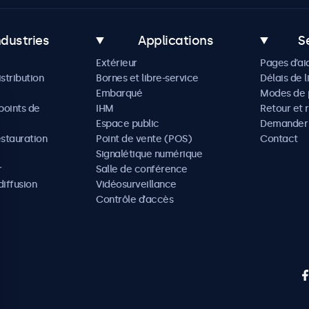
ndustries
Applications
S
Extérieur
Pages d’ai
istribution
Bornes et libre-service
Délais de l
Embarqué
Modes de 
oints de
IHM
Retour et 
Espace public
Demander 
estauration
Point de vente (POS)
Contact
Signalétique numérique
r
Salle de conférence
diffusion
Vidéosurveillance
Contrôle d’accès