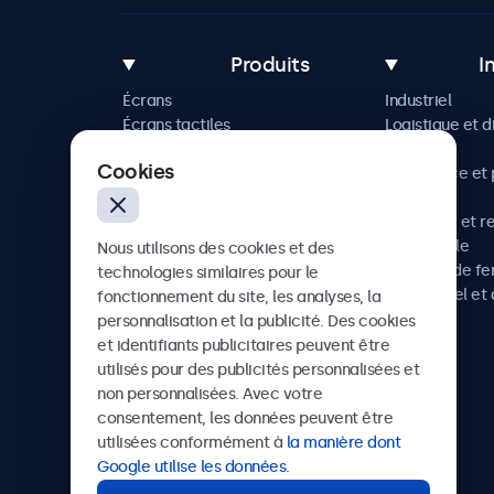
Produits
I
Écrans
Industriel
Écrans tactiles
Logistique et d
Accessoires
Maritime
Cookies
Solutions sur mesure
Commerce et p
vente
Hôtellerie et r
Automobile
Nous utilisons des cookies et des
Chemins de fe
technologies similaires pour le
Audiovisuel et 
fonctionnement du site, les analyses, la
Santé
personnalisation et la publicité. Des cookies
et identifiants publicitaires peuvent être
utilisés pour des publicités personnalisées et
non personnalisées. Avec votre
Beetronics
consentement, les données peuvent être
utilisées conformément à
la manière dont
75 Boulevard Haussmann, 75008 Paris, France
Google utilise les données
.