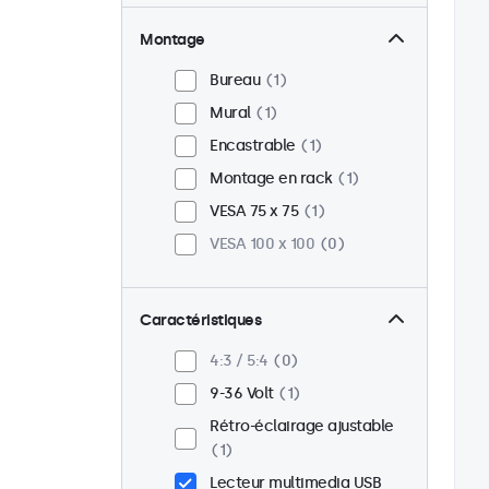
Montage
Bureau
1
Mural
1
Encastrable
1
Montage en rack
1
VESA 75 x 75
1
VESA 100 x 100
0
Caractéristiques
4:3 / 5:4
0
9-36 Volt
1
Rétro-éclairage ajustable
1
Lecteur multimedia USB