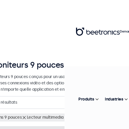
Deman
niteurs 9 pouces
teurs 9 pouces conçus pour un usage industriel et commercial. Ces 
rses connexions vidéo et des options de montage polyvalentes, leur 
 n'importe quelle application et environnement.
Produits
Industries
résultats
ns 9 pouces
Lecteur multimedia USB
Supprimer tous les filtres