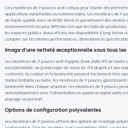
Ces moniteurs de 9 pouces sont conçus pour fournir des performa
applications industrielles ou commerciales. Les moniteurs de 9 
de haute qualité avec un MTBF élevé et garantissent des années
environnements les plus difficiles tels que les halls de production
les espaces publics. Nous offrons une disponibilité à long terme su
compter sur les mêmes performances, dimensions et spécifications
Image d'une netteté exceptionnelle sous tous les
Les moniteurs de 9 pouces sont équipés d'une dalle IPS de haute q
exceptionnelle, un grand angle de vision de 178 degrés et une repr
contraste, la couleur et la luminosité peuvent facilement être aju
finition brillante ou mate, les moniteurs de 9 pouces garantissent u
luminosité dans chaque situation. Les moniteurs de 9 pouces peuv
automatiquement avec l'alimentation ou quand un signal vidéo est
paysage ou portrait.
Options de configuration polyvalentes
Les moniteurs de 9 pouces offrent des options de montage polyv
configuration. Tous les modèles sont compatibles VESA, ce qui les