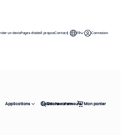
der un devis
Pages d’aide
À propos
Contact
FR
Connexion
moniteurs de 9 pouces offrent
permettant de s'intégrer facilement
Applications
Solutions sur mesure
Rechercher
Mon panier
Trier
Top vente