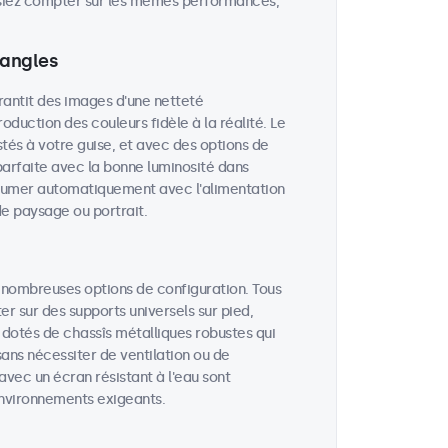
uissiez compter sur les mêmes performances,
 angles
arantit des images d'une netteté
oduction des couleurs fidèle à la réalité. Le
stés à votre guise, et avec des options de
é parfaite avec la bonne luminosité dans
allumer automatiquement avec l'alimentation
de paysage ou portrait.
 nombreuses options de configuration. Tous
r sur des supports universels sur pied,
 dotés de chassîs métalliques robustes qui
ans nécessiter de ventilation ou de
avec un écran résistant à l'eau sont
 environnements exigeants.