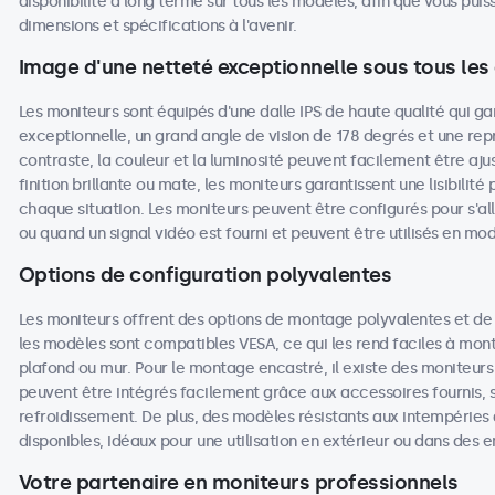
disponibilité à long terme sur tous les modèles, afin que vous p
dimensions et spécifications à l'avenir.
Image d'une netteté exceptionnelle sous tous les
Les moniteurs sont équipés d'une dalle IPS de haute qualité qui g
exceptionnelle, un grand angle de vision de 178 degrés et une repr
contraste, la couleur et la luminosité peuvent facilement être aju
finition brillante ou mate, les moniteurs garantissent une lisibilit
chaque situation. Les moniteurs peuvent être configurés pour s'
ou quand un signal vidéo est fourni et peuvent être utilisés en mo
Options de configuration polyvalentes
Les moniteurs offrent des options de montage polyvalentes et de
les modèles sont compatibles VESA, ce qui les rend faciles à monte
plafond ou mur. Pour le montage encastré, il existe des moniteurs
peuvent être intégrés facilement grâce aux accessoires fournis, s
refroidissement. De plus, des modèles résistants aux intempéries 
disponibles, idéaux pour une utilisation en extérieur ou dans des
Votre partenaire en moniteurs professionnels