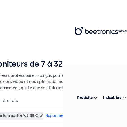
Deman
niteurs de 7 à 32 pouces
teurs professionnels conçus pour un usage industriel et commercial.
exions vidéo et des options de montage polyvalentes, afin de s'inté
onnement, quelle que soit l'utilisation.
Produits
Industries
0
résultats
e luminosité
USB-C
Supprimer tous les filtres