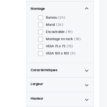
Montage
Bureau
24
Mural
24
Encastrable
19
Montage en rack
18
VESA 75 x 75
15
VESA 100 x 100
9
Caractéristiques
4:3 / 5:4
6
Largeur
9-36 Volt
24
Rétro-éclairage ajustable
24
Hauteur
Lecteur multimedia USB