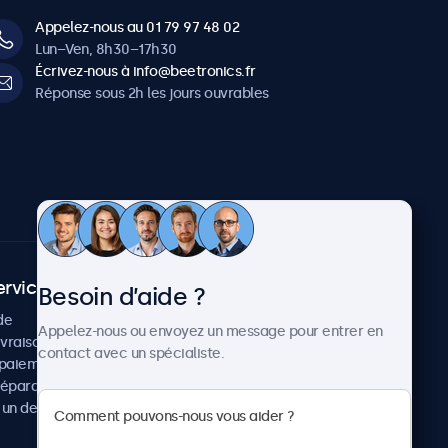
Appelez-nous au 01 79 97 48 02
Lun–Ven, 8h30–17h30
Écrivez-nous à info@beetronics.fr
Réponse sous 2h les jours ouvrables
ervice client
À propos
Besoin d’aide ?
de
Cas concrets
Appelez-nous ou envoyez un message pour entrer en
ivraison
Actualités et mises à jour
contact avec un spécialiste.
paiement
À propos de Beetronics
réparation
Carrière
un devis
Conditions de vente
Données personnelles