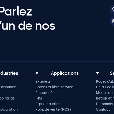
Parlez
’un de nos
ndustries
Applications
S
Extérieur
Pages d’ai
istribution
Bornes et libre-service
Délais de l
Embarqué
Modes de 
oints de
IHM
Retour et 
Espace public
Demander 
estauration
Point de vente (POS)
Contact