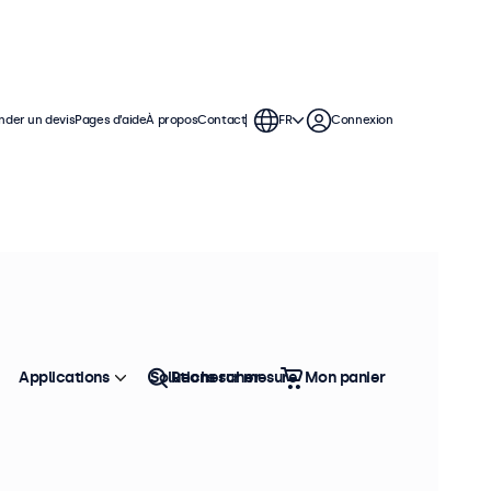
der un devis
Pages d’aide
À propos
Contact
FR
Connexion
 Ces moniteurs offrent diverses
grer facilement dans votre
Applications
Solutions sur mesure
Rechercher
Mon panier
Trier
Top vente