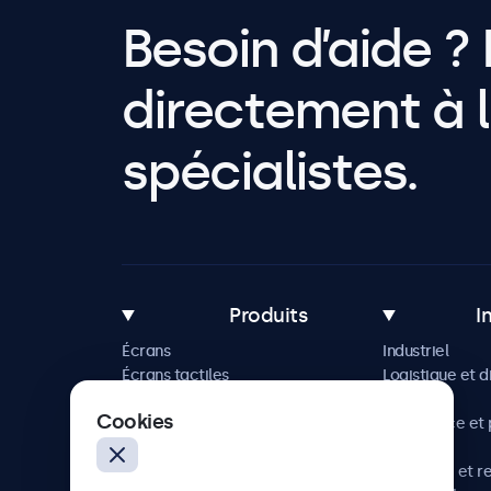
Besoin d’aide ? 
directement à l
spécialistes.
Produits
I
Écrans
Industriel
Écrans tactiles
Logistique et d
Accessoires
Maritime
Cookies
Solutions sur mesure
Commerce et p
vente
Hôtellerie et r