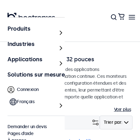
Produits
Accueil
Industries
Moniteurs RCA de 7 à 32 pouces
Applications
Moniteurs RCA conçus pour des applications
Solutions sur mesure
professionnelles et une utilisation continue. Ces moniteurs
RCA offrent des options de configuration étendues et des
Connexion
options de montage polyvalentes, leur permettant d'être
intégrés facilement dans n'importe quelle application et
Français
environnement.
Voir plus
Filtrer (
6
)
Trier par:
Demander un devis
Pages d’aide