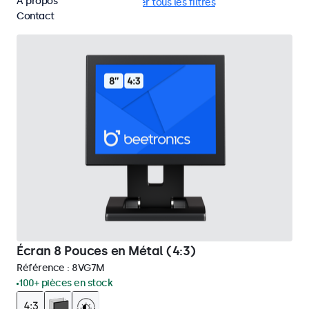
À propos
RCA
4:3 / 5:4
Supprimer tous les filtres
Contact
Écran 8 Pouces en Métal (4:3)
Référence :
8VG7M
100+ pièces en stock